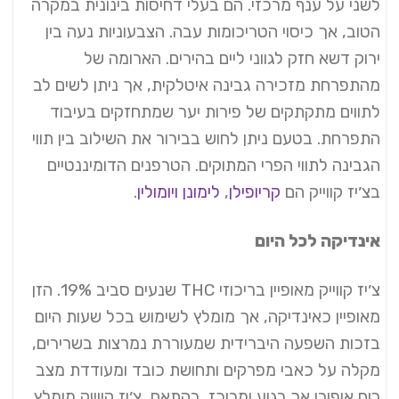
לשני על ענף מרכזי. הם בעלי דחיסות בינונית במקרה
הטוב, אך כיסוי הטריכומות עבה. הצבעוניות נעה בין
ירוק דשא חזק לגווני ליים בהירים. הארומה של
מהתפרחת מזכירה גבינה איטלקית, אך ניתן לשים לב
לתווים מתקתקים של פירות יער שמתחזקים בעיבוד
התפרחת. בטעם ניתן לחוש בבירור את השילוב בין תווי
הגבינה לתווי הפרי המתוקים. הטרפנים הדומיננטיים
בצ׳יז קווייק הם
קריופילן
,
לימונן
ויומולין
.
אינדיקה לכל היום
צ׳יז קווייק מאופיין בריכוזי THC שנעים סביב 19%. הזן
מאופיין כאינדיקה, אך מומלץ לשימוש בכל שעות היום
בזכות השפעה היברידית שמעוררת נמרצות בשרירים,
מקלה על כאבי מפרקים ותחושת כובד ומעודדת מצב
רוח אופורי אך רגוע ומרוכז. בהתאם, צ׳יז קווייק מומלץ