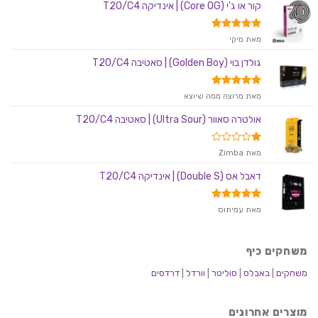
מתוך
קור או ג'י (Core OG) | אינדיקה T20/C4
5
דורג
5
מאת מיקי
מתוך 5
גולדן בוי (Golden Boy) | סאטיבה T20/C4
דורג
5
מאת מרוצה ממה שיוצא
מתוך 5
אולטרה סאוור (Ultra Sour) | סאטיבה T20/C4
דורג
מאת Zimba
1
מתוך
דאבל אס (Double S) | אינדיקה T20/C4
5
דורג
5
מאת עמיתוס
מתוך 5
משחקים כיף
משחקים
|
באבלס
|
סוליטר
|
וורדל
|
דרדסים
מוצרים אחרונים