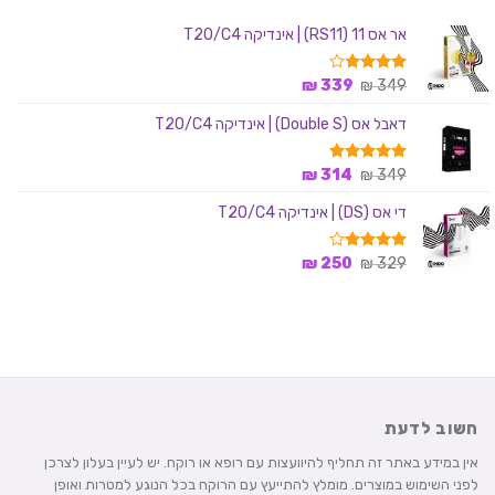
אר אס 11 (RS11) | אינדיקה T20/C4
המחיר
המחיר
דורג
349
₪
339
₪
3.75
המקורי
הנוכחי
מתוך 5
דאבל אס (Double S) | אינדיקה T20/C4
היה:
הוא:
339 ₪.
349 ₪.
המחיר
המחיר
349
דורג
₪
5.00
314
₪
מתוך 5
המקורי
הנוכחי
די אס (DS) | אינדיקה T20/C4
היה:
הוא:
314 ₪.
349 ₪.
המחיר
המחיר
329
דורג
₪
4.00
250
₪
מתוך 5
המקורי
הנוכחי
היה:
הוא:
250 ₪.
329 ₪.
חשוב לדעת
אין במידע באתר זה תחליף להיוועצות עם רופא או רוקח. יש לעיין בעלון לצרכן
לפני השימוש במוצרים. מומלץ להתייעץ עם הרוקח בכל הנוגע למטרות ואופן