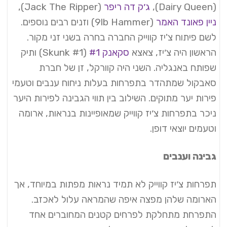
(Dairy Queen),
ג׳ק דה ריפר
(Jack The Ripper),
ניין פאונד האמר
(9lb Hammer) וזנים רבים נוספים.
לשם פיתוח צ'יז קווייק החברה בחרה בשני זני מקור.
הראשון היה צ׳יז, צאצא
סקאנק #1
(Skunk #1) ותיק
שפותח באנגליה. השני היה קוורקל, זן של חברת
סאבקול שמתהדר בתפרחות בעלות ניחוח ענבים וטעמי
פירות יער מתוקים. השילוב בין תווי הגבינה לפירות היער
ניכר בתפרחות צ׳יז קווייק שמאופיינות בנראות, ארומה
וטעמים יוצאי דופן.
גבינה וענבים
תפרחות צ׳יז קווייק לא תמיד נראות מפתות במיוחד, אך
הארומה שלהן מפצה איפה שהמראה עלול לאכזב.
התפרחת מתחלקת לפרחים קטנים המחוברים אחד