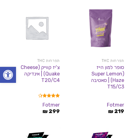
תפרחות THC
תפרחות THC
פתח סרגל
סופר למון הייז
צ'יז קווייק (Cheese
(Super Lemon
Quake) | אינדיקה
Haze) | סאטיבה
T20/C4
T15/C3
דורג
4.33
Fotmer
Fotmer
מתוך 5
₪
299
₪
219