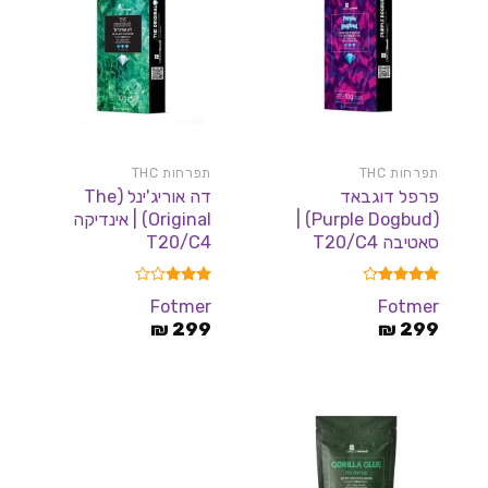
תפרחות THC
תפרחות THC
פרפל דוגבאד
דה אוריג'ינל (The
(Purple Dogbud) |
Original) | אינדיקה
סאטיבה T20/C4
T20/C4
דורג
4.17
דורג
Fotmer
Fotmer
מתוך 5
2.89
299
₪
מתוך
299
₪
5