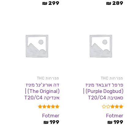
מתוך
289
₪
299
₪
5
תפרחות THC
תפרחות THC
פרפל דוגבאד מיניז
דה אוריג'ינל מיניז
(The Original) |
(Purple Dogbud) |
סאטיבה T20/C4
אינדיקה T20/C4
דורג
דורג
5.00
Fotmer
Fotmer
3.00
מתוך 5
199
מתוך 5
₪
199
₪