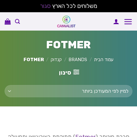
משלוחים לכל הארץ
סגור
Ski
t
conten
FOTMER
עמוד הבית
/
BRANDS
/
קנדוק
/
FOTMER
סינון
חברת פוטמר (
Fotmer
) ממוקמת באורוגוואי ומפעילה