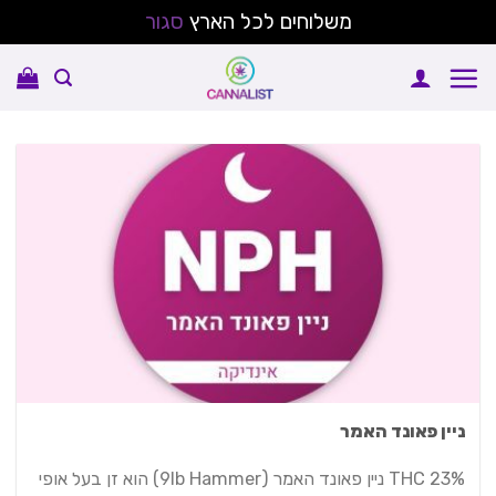
משלוחים לכל הארץ
סגור
Ski
t
conten
ניין פאונד האמר
THC 23% ניין פאונד האמר (9lb Hammer) הוא זן בעל אופי