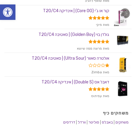
מאת שואף להגיב
פתח סרגל
2
מתוך
קור או ג'י (Core OG) | אינדיקה T20/C4
5
דורג
5
מאת מיקי
מתוך 5
גולדן בוי (Golden Boy) | סאטיבה T20/C4
דורג
5
מאת מרוצה ממה שיוצא
מתוך 5
אולטרה סאוור (Ultra Sour) | סאטיבה T20/C4
דורג
מאת Zimba
1
מתוך
דאבל אס (Double S) | אינדיקה T20/C4
5
דורג
5
מאת עמיתוס
מתוך 5
משחקים כיף
משחקים
|
באבלס
|
סוליטר
|
וורדל
|
דרדסים