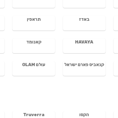
באדז
תראפין
HAVAYA
קאנומד
קנאביס פארם ישראל
עולם OLAM
הקסו
Truverra