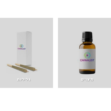
מיצויים
גליליות