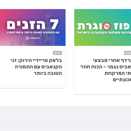
ות
זנים
דף אחרי מבצעי
בלאק פריידיי הירוק: זני
ביס נגמר – הכוח חוזר
הקנאביס עם התמורה
תי המרקחת
הטובה ביותר
ונתיים