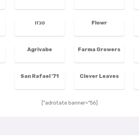
Flowr
טנזו
Agrivabe
Farma Growers
San Rafael '71
Clever Leaves
[adrotate banner="56"]