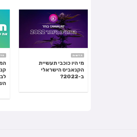
חדשות
חדש
מי היו כוכבי תעשיית
המר
הקנאביס הישראלי
קנא
ב-2022?
לב
השכ