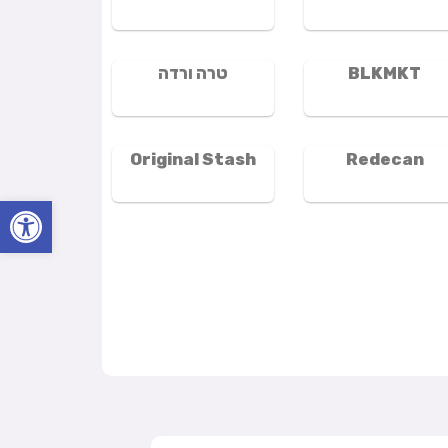
BLKMKT
טרה ורדה
Original Stash
Redecan
פתח סרגל