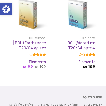
פתח סרגל
תפרחות THC
תפרחות THC
מים BOL (Water) |
אדמה BOL (Earth) |
אינדיקה T20/C4
אינדיקה T20/C4
דורג
דורג
4.00
Elements
Elements
3.33
מתוך 5
המחיר
המחיר
109
מתוך 5
₪
199
₪
99
₪
המקורי
הנוכחי
היה:
הוא:
99 ₪.
199 ₪.
חשוב לדעת
אין במידע באתר זה תחליף להיוועצות עם רופא או רוקח. יש לעיין בעלון לצרכן