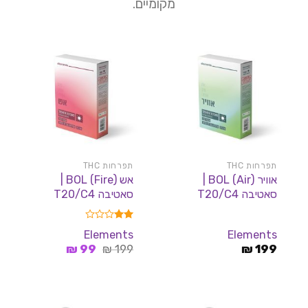
מקומיים.
תפרחות THC
תפרחות THC
אוויר BOL (Air) |
אש BOL (Fire) |
סאטיבה T20/C4
סאטיבה T20/C4
דורג
Elements
Elements
2.00
המחיר
המחיר
199
₪
199
מתוך
₪
99
₪
5
המקורי
הנוכחי
היה:
הוא:
99 ₪.
199 ₪.