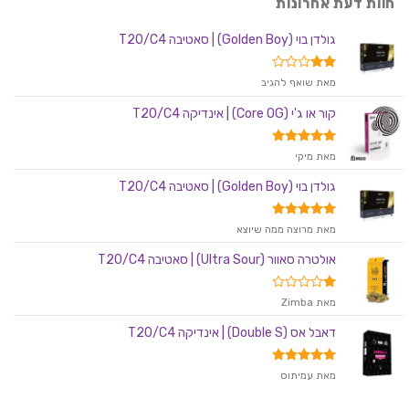
חוות דעת אחרונות
גולדן בוי (Golden Boy) | סאטיבה T20/C4
דורג
מאת שואף להגיב
2
מתוך
קור או ג'י (Core OG) | אינדיקה T20/C4
5
דורג
5
מאת מיקי
מתוך 5
גולדן בוי (Golden Boy) | סאטיבה T20/C4
דורג
5
מאת מרוצה ממה שיוצא
מתוך 5
אולטרה סאוור (Ultra Sour) | סאטיבה T20/C4
דורג
מאת Zimba
1
מתוך
דאבל אס (Double S) | אינדיקה T20/C4
5
דורג
5
מאת עמיתוס
מתוך 5