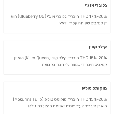
גלוברי או ג׳י
THC 17%-20% היבריד גלוברי או ג׳י (Glueberry OG) הוא
זן קנאביס שפותח על ידי דאץ׳
קילר קווין
THC 15%-20% היבריד קילר קווין (Killer Queen) הוא זן
קנאביס היברידי שנוצר ע״י חבר בקבוצת
מוקומס טוליפ
THC 15%-20% היבריד מוקומס טוליפ (Mokum's Tulip)
הוא זן היבריד צעיר יחסית שפותח מהצלבת ג׳לטו