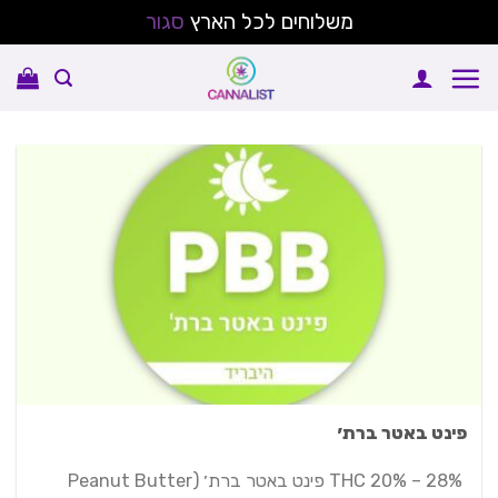
משלוחים לכל הארץ
סגור
Ski
t
conten
פינט באטר ברת׳
THC 20% – 28% פינט באטר ברת׳ (Peanut Butter