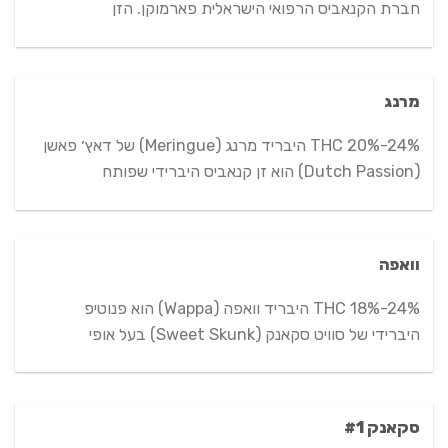
חברת הקנאביס הרפואי הישראלית פארמוקן. הזן
מרנג
THC 20%-24% היבריד מרנג (Meringue) של דאץ׳ פאשן
(Dutch Passion) הוא זן קנאביס היברידי שפותח
וואפה
THC 18%-24% היבריד וואפה (Wappa) הוא פנוטיפ
היברידי של סוויט סקאנק (Sweet Skunk) בעל אופי
סקאנק #1