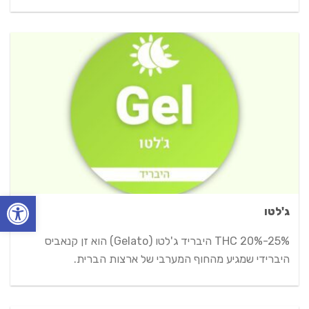
פתח סרגל
ג'לטו
THC 20%-25% היבריד ג'לטו (Gelato) הוא זן קנאביס
היברידי שמגיע מהחוף המערבי של ארצות הברית.