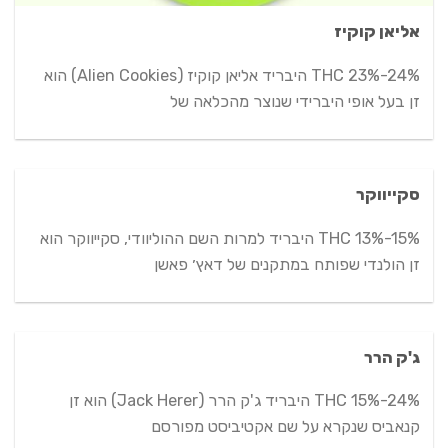
אליאן קוקיז
THC 23%-24% היבריד אליאן קוקיז (Alien Cookies) הוא
זן בעל אופי היברידי שנוצר מהכלאה של
סקייווקר
THC 13%-15% היבריד למרות השם ההוליוודי, סקייווקר הוא
זן הולנדי שפותח במתקנים של דאץ׳ פאשן
ג'ק הרר
THC 15%-24% היבריד ג'ק הרר (Jack Herer) הוא זן
קנאביס שנקרא על שם אקטיביסט מפורסם