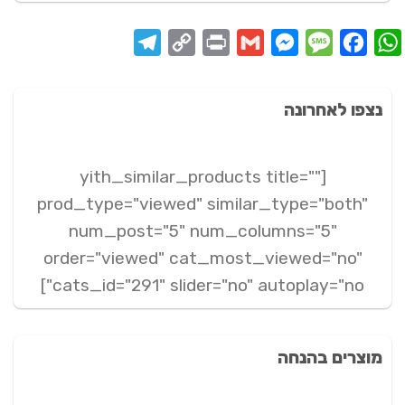
Telegram
Copy
Print
Messenger
Gmail
Message
Facebook
WhatsApp
Link
נצפו לאחרונה
[yith_similar_products title=""
prod_type="viewed" similar_type="both"
num_post="5" num_columns="5"
order="viewed" cat_most_viewed="no"
cats_id="291" slider="no" autoplay="no"]
מוצרים בהנחה