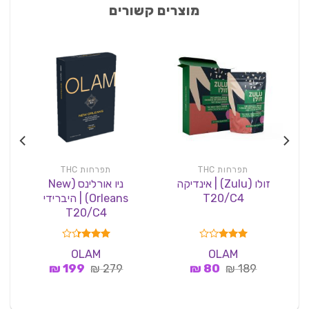
מוצרים קשורים
תפרחות THC
תפרחות THC
זולו (Zulu) | אינדיקה
ניו אורלינס (New
T20/C4
Orleans) | היברידי
Relief) | סאטיב
T20/C4
דורג
דורג
OLAM
OLAM
3.33
3.00
המחיר
המחיר
המחיר
המחיר
189
₪
מתוך 5
80
₪
279
₪
מתוך 5
199
₪
המקורי
הנוכחי
המקורי
הנוכחי
היה:
הוא:
היה:
הוא:
199 ₪.
279 ₪.
80 ₪.
189 ₪.