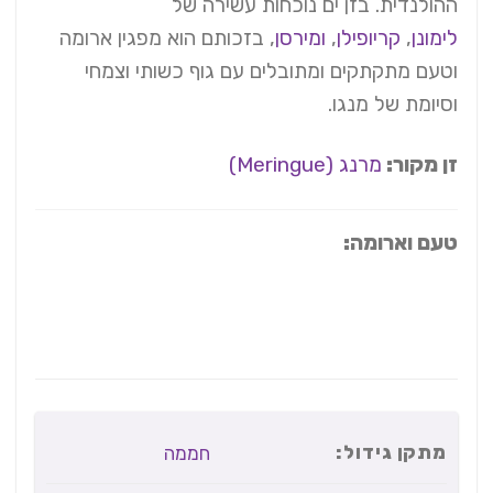
ההולנדית. בזן ים נוכחות עשירה של
לימונן
,
קריופילן
,
ומירסן
, בזכותם הוא מפגין ארומה
וטעם מתקתקים ומתובלים עם גוף כשותי וצמחי
וסיומת של מנגו.
זן מקור:
מרנג (Meringue)
טעם וארומה:
מתקן גידול:
חממה