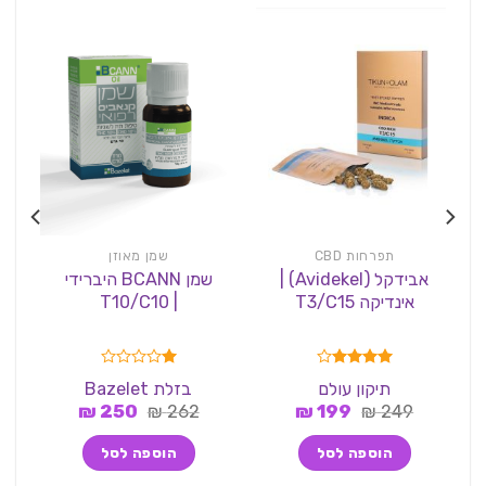
תפרחות CBD
שמן מאוזן
אבידקל (Avidekel) |
שמן BCANN היברידי
אינדיקה T3/C15
| T10/C10
דורג
4.00
דורג
תיקון עולם
בזלת Bazelet
מתוך 5
1.00
המחיר
המחיר
המחיר
המחיר
249
₪
199
₪
262
₪
מתוך
250
₪
5
המקורי
הנוכחי
המקורי
הנוכחי
היה:
הוא:
היה:
הוא:
הוספה לסל
הוספה לסל
250 ₪.
262 ₪.
199 ₪.
249 ₪.