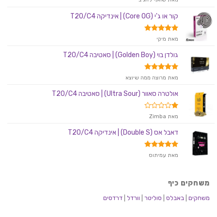
2
מתוך
קור או ג'י (Core OG) | אינדיקה T20/C4
5
דורג
5
מאת מיקי
מתוך 5
גולדן בוי (Golden Boy) | סאטיבה T20/C4
דורג
5
מאת מרוצה ממה שיוצא
מתוך 5
אולטרה סאוור (Ultra Sour) | סאטיבה T20/C4
דורג
מאת Zimba
1
מתוך
דאבל אס (Double S) | אינדיקה T20/C4
5
דורג
5
מאת עמיתוס
מתוך 5
משחקים כיף
משחקים
|
באבלס
|
סוליטר
|
וורדל
|
דרדסים