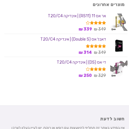
מוצרים אחרונים
אר אס 11 (RS11) | אינדיקה T20/C4
המחיר
המחיר
דורג
349
₪
339
₪
3.75
המקורי
הנוכחי
מתוך 5
דאבל אס (Double S) | אינדיקה T20/C4
היה:
הוא:
339 ₪.
349 ₪.
המחיר
המחיר
349
דורג
₪
5.00
314
₪
מתוך 5
המקורי
הנוכחי
די אס (DS) | אינדיקה T20/C4
היה:
הוא:
314 ₪.
349 ₪.
המחיר
המחיר
329
דורג
₪
4.00
250
₪
מתוך 5
המקורי
הנוכחי
היה:
הוא:
250 ₪.
329 ₪.
חשוב לדעת
אין במידע באתר זה תחליף להיוועצות עם רופא או רוקח. יש לעיין בעלון לצרכן