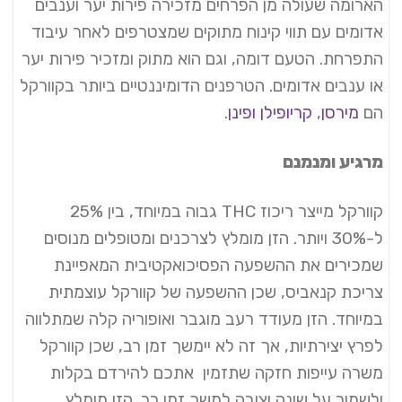
הארומה שעולה מן הפרחים מזכירה פירות יער וענבים
אדומים עם תווי קינוח מתוקים שמצטרפים לאחר עיבוד
התפרחת. הטעם דומה, וגם הוא מתוק ומזכיר פירות יער
או ענבים אדומים. הטרפנים הדומיננטיים ביותר בקוורקל
הם
מירסן
,
קריופילן
ופינן
.
מרגיע ומנמנם
קוורקל מייצר ריכוז THC גבוה במיוחד, בין 25%
ל-30% ויותר. הזן מומלץ לצרכנים ומטופלים מנוסים
שמכירים את ההשפעה הפסיכואקטיבית המאפיינת
צריכת קנאביס, שכן ההשפעה של קוורקל עוצמתית
במיוחד. הזן מעודד רעב מוגבר ואופוריה קלה שמתלווה
לפרץ יצירתיות, אך זה לא יימשך זמן רב, שכן קוורקל
משרה עייפות חזקה שתזמין אתכם להירדם בקלות
ולשמור על שינה יציבה למשך זמן רב. הזן מומלץ