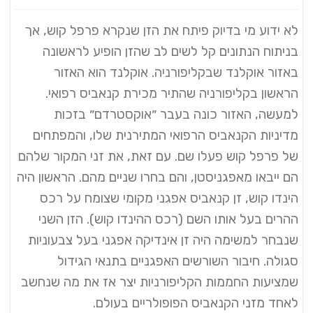
לא ידוע מי בדיוק פיתח את הזן שנקרא פרפל קוש, אך
בניתוח הנתונים קל לשים לב שהזן הופיע לראשונה
באזור אוקלנד שבקליפורניה. אוקלנד הוא האזור
הראשון בקליפורניה שהתיר מכירת קנאביס רפואי.
למעשה, האזור כונה בעבר ״אוקסטרדם״ בזכות
מדיניות הקנאביס הרפואי המתירנית שלו, והמפתחים
של פרפל קוש פעלו שם. עם זאת, את זני המקור שלהם
הם ייבאו מאפגניסטן, והם בחרו שניים מהם. הראשון היה
הינדו קוש, זן קנאביס אפגני מקומי שצומח על רכס
ההרים בעל אותו השם (רכס ההינדו קוש). הזן השני
שנבחר למשימה היה זן אינדיקה אפגני בעל צבעוניות
סגולה. חיבור השורשים האפגניים בתנאי הגידול
שמציעות החממות הקליפורניות יצר אז את מה שנחשב
לאחד מזני הקנאביס הפופולריים בעולם.