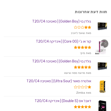
חוות דעת אחרונות
גולדן בוי (Golden Boy) | סאטיבה T20/C4
דורג
מאת שואף להגיב
2
מתוך
קור או ג'י (Core OG) | אינדיקה T20/C4
5
דורג
5
מאת מיקי
מתוך 5
גולדן בוי (Golden Boy) | סאטיבה T20/C4
דורג
5
מאת מרוצה ממה שיוצא
מתוך 5
אולטרה סאוור (Ultra Sour) | סאטיבה T20/C4
דורג
מאת Zimba
1
מתוך
דאבל אס (Double S) | אינדיקה T20/C4
5