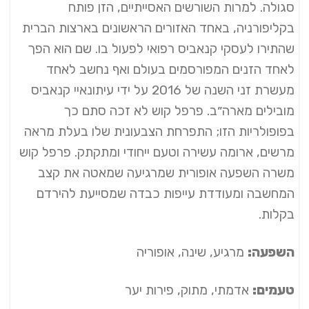
סגולה. למרות השורשים האסייתיים, הזן פותח
בקליפורניה, באחד האזורים הראשונים בארצות הברית
שהתירו לעסקי קנאביס רפואי לפעול בו. שם הוא הפך
לאחד הזנים המפורסמים בעולם ואף נחשב לאחד
מעשרת זני השנה של 2016 על ידי עיתונאיי קנאביס
מובילים מארה״ב. פרפל קוש לא זכה סתם כך
בפופולריות הזו; התפרחת הצבעונית שלו בעלת מראה
מרשים, ארומה עשירה וטעם ייחודי ומתקתק. פרפל קוש
משרה השפעה אופורית שמרגיעה שמאטה את קצב
המחשבה ומעודדת עייפות כבדה שמסייעת להירדם
בקלות.
השפעה:
מרגיע, שינה, אופוריה
טעמים:
אדמתי, מתוק, פירות יער