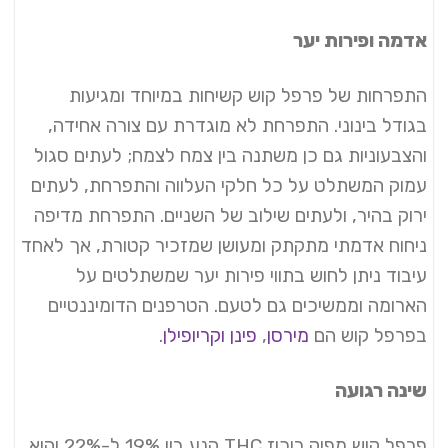
אדמה ופירות יער
התפרחות של פרפל קוש קשיחות במיוחד ומגיעות
בגודל בינוני. התפרחת לא מוגדרת עם צורה אחידה,
והצבעוניות גם כן משתנה בין צמח לצמח; לעתים סגול
עמוק המשתלט על כל חלקי העלווה והתפרחת, לעתים
ירוק בהיר, ולעתים שילוב של השניים. התפרחת מדיפה
ניחוח אדמתי מתקתק ומעושן שמזכיר קטורת, אך לאחד
עיבוד ניתן לחוש בתווי פירות יער שמשתלטים על
הארומה וממשיכים גם לטעם. הטרפנים הדומיננטיים
בפרפל קוש הם
מירסן
,
פינן
וקריופילן
.
שינה רגועה
פרפל קוש מפיק ריכוז THC הנע בין 19% ל-22% והוא