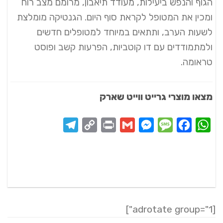
הגוף והנפש ביעילות, מעודד תיאבון, מרומם מצב רוח
ומכין את המטופל לקראת סוף היום. הגנטיקה מומלצת
לשעות הערב, ותתאים במיוחד למטופלים חדשים
ולמתמודדים עם דו קוטביות, הפרעות קשב ופוסט
טראומה.
מצאו מוצרי גרייט ווייט שארק
Telegram
Copy
Print
Messenger
Gmail
Message
Facebook
WhatsApp
Link
[adrotate group="1"]