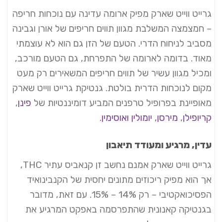
גרייט ווייט שארק מפיק ארומה עדינה עם נוכחות חריפה
– חמצמצה המשלבת מגוון תווים חריפים של אורן וגבינה
מסביב לניחוח הדרי. הטעם של הזן גם הוא לא עוצמתי
מאוד. בדומה לארומה של התפרחת, גם הטעם מורכב,
ומכיל מגוון עשיר של תווים חריפים המשאירים רק מעט
מקום לנוכחות הדרית בולטת. גנטיקת גרייט ווייט שארק
מאופיינת בפרופיל טרפנים המביע דומיננטיות של
פינן
,
קריופילן
,
מירסן
,
יומולין
ואוסימין
.
עדין, מרגיע ומעודד תיאבון
גרייט ווייט שארק אמנם נחשב זן קנאביס עתיר THC,
אך הוא מפיק ריכוזים מתונים יחסית של הקנבינואיד
הפסיכואקטיבי – רק 14% – 15%. עם זאת, מדובר
בגנטיקה קאנונית שהתפרסמה באפקט המרגיע את