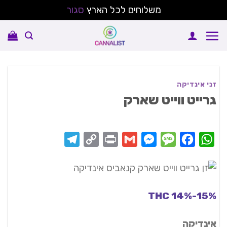
משלוחים לכל הארץ
סגור
Ski
t
conten
זני אינדיקה
גרייט ווייט שארק
Telegram
Copy
Print
Messenger
Gmail
Message
Facebook
WhatsApp
Link
THC 14%-15%
אינדיקה