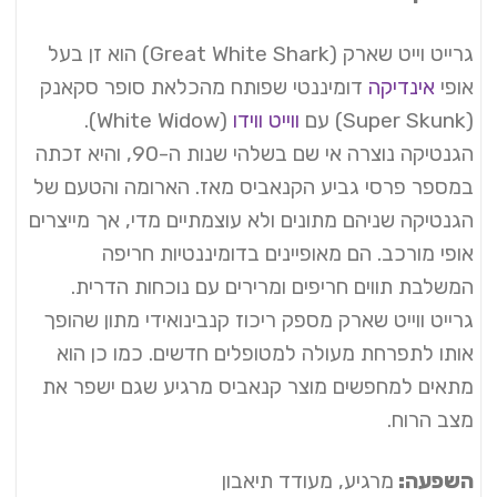
גרייט וייט שארק (Great White Shark) הוא זן בעל
אופי
אינדיקה
דומיננטי שפותח מהכלאת סופר סקאנק
(Super Skunk) עם
ווייט ווידו
(White Widow).
הגנטיקה נוצרה אי שם בשלהי שנות ה-90, והיא זכתה
במספר פרסי גביע הקנאביס מאז. הארומה והטעם של
הגנטיקה שניהם מתונים ולא עוצמתיים מדי, אך מייצרים
אופי מורכב. הם מאופיינים בדומיננטיות חריפה
המשלבת תווים חריפים ומרירים עם נוכחות הדרית.
גרייט ווייט שארק מספק ריכוז קנבינואידי מתון שהופך
אותו לתפרחת מעולה למטופלים חדשים. כמו כן הוא
מתאים למחפשים מוצר קנאביס מרגיע שגם ישפר את
מצב הרוח.
השפעה:
מרגיע, מעודד תיאבון