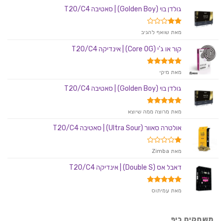
גולדן בוי (Golden Boy) | סאטיבה T20/C4
דורג
מאת שואף להגיב
2
מתוך
קור או ג'י (Core OG) | אינדיקה T20/C4
5
דורג
5
מאת מיקי
מתוך 5
גולדן בוי (Golden Boy) | סאטיבה T20/C4
דורג
5
מאת מרוצה ממה שיוצא
מתוך 5
אולטרה סאוור (Ultra Sour) | סאטיבה T20/C4
דורג
מאת Zimba
1
מתוך
דאבל אס (Double S) | אינדיקה T20/C4
5
דורג
5
מאת עמיתוס
מתוך 5
משחקים כיף