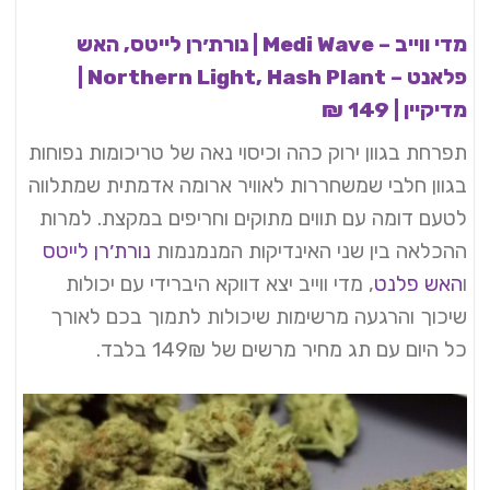
מדי ווייב – Medi Wave | נורת׳רן לייטס, האש
פלאנט – Northern Light, Hash Plant |
מדיקיין | 149 ₪
תפרחת בגוון ירוק כהה וכיסוי נאה של טריכומות נפוחות
בגוון חלבי שמשחררות לאוויר ארומה אדמתית שמתלווה
לטעם דומה עם תווים מתוקים וחריפים במקצת. למרות
ההכלאה בין שני האינדיקות המנמנמות
נורת׳רן לייטס
ו
האש פלנט
, מדי ווייב יצא דווקא היברידי עם יכולות
שיכוך והרגעה מרשימות שיכולות לתמוך בכם לאורך
כל היום עם תג מחיר מרשים של 149₪ בלבד.