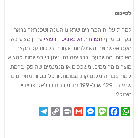
לסיכום
למרות עליות המחירים שראינו השנה ושכנראה נראה
בקרוב, מדף
תפרחות הקנאביס הרפואי
עדיין מציע לא
מעט אפשרויות משתלמות שעונות בקלות על מקצה
האיכות וההשפעה. ברשימה הזו ניתן די בפשטות למצוא
מוצרים מרוממים, משככים או מנמנמים שהופקו ברמת
גימור גבוהה מגנטיקות מגוונות, והכל בטווח מחירים נוח
שנע בין 129 ₪ ל-199 ₪. מוכנים לבלאק פריידיי
הירוק?
Telegram
Copy
Print
Messenger
Gmail
Message
Facebook
WhatsApp
Link