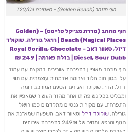
חוף מוזהב (Golden Beach) – סאטיבה T20/C4
חוף מוזהב (סדרת מג׳יקל פלייסס) – (Golden
Beach (Magical Places | רויאל גורילה, שוקולד
דיזל, סאוור דאב – Royal Gorilla, Chocolate
Diesel, Sour Dubb | בזלת פארמה | 249 ₪
חוף מוזהב מאופיין בתפרחת אוורירית במקצת עם עמודי
עלי בגוון חום חלוד וארומה אדמתית עוצמתית עם תווי
דיזל, הדר, שוקולד ואגוזים. הטעם המורכב דומה
ומבליט בכל נשיפה תו אחר מהזר העשיר שמאפיין את
התפרחת. עם מקורות גנטיים מתקדמים כמו רויאל
גורילה,
שוקולד דיזל
וסאוור דאב, השפעה שמאזנת את
הגוף והנפש ומחיר של 249₪ לתפרחת איכותית
באריזת פלסטיק קשיחה – זה לגמרי מוצר ששווה