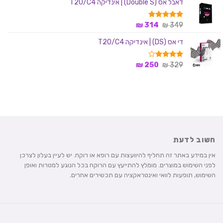
דאבל אס (Double S) | אינדיקה T20/C4
היה:
הוא:
339 ₪.
349 ₪.
המחיר
המחיר
349
דורג
₪
5.00
314
₪
מתוך 5
המקורי
הנוכחי
די אס (DS) | אינדיקה T20/C4
היה:
הוא:
314 ₪.
349 ₪.
המחיר
המחיר
329
דורג
₪
4.00
250
₪
מתוך 5
המקורי
הנוכחי
היה:
הוא:
250 ₪.
329 ₪.
חשוב לדעת
אין במידע באתר זה תחליף להיוועצות עם רופא או רוקח. יש לעיין בעלון לצרכן
לפני השימוש במוצרים. מומלץ להתייעץ עם הרוקח בכל הנוגע למטרות ואופן
השימוש, תופעות לוואי ואינטראקציה עם תכשירים אחרים.