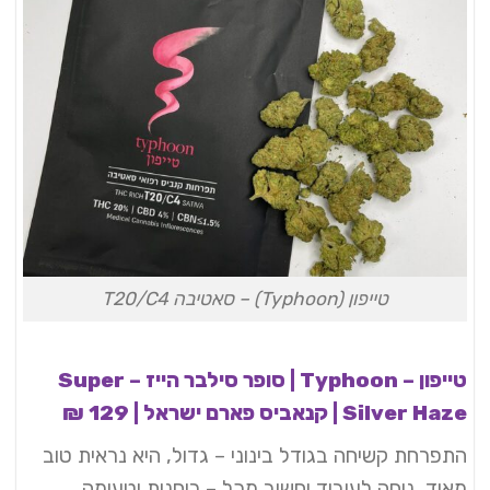
טייפון (Typhoon) – סאטיבה T20/C4
טייפון – Typhoon | סופר סילבר הייז – Super
Silver Haze | קנאביס פארם ישראל | 129 ₪
התפרחת קשיחה בגודל בינוני – גדול, היא נראית טוב
מאוד, נוחה לעיבוד וחשוב מכל – ריחנית וטעימה.