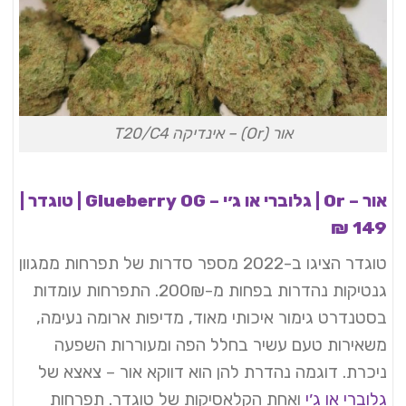
אור (Or) – אינדיקה T20/C4
אור – Or | גלוברי או ג׳י – Glueberry OG | טוגדר |
149 ₪
טוגדר הציגו ב-2022 מספר סדרות של תפרחות ממגוון
גנטיקות נהדרות בפחות מ-200₪. התפרחות עומדות
בסטנדרט גימור איכותי מאוד, מדיפות ארומה נעימה,
משאירות טעם עשיר בחלל הפה ומעוררות השפעה
ניכרת. דוגמה נהדרת להן הוא דווקא אור – צאצא של
גלוברי או ג׳י
ואחת הקלאסיקות של טוגדר. תפרחות