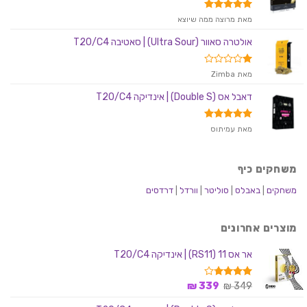
דורג
5
מאת מרוצה ממה שיוצא
מתוך 5
אולטרה סאוור (Ultra Sour) | סאטיבה T20/C4
דורג
מאת Zimba
1
מתוך
דאבל אס (Double S) | אינדיקה T20/C4
5
דורג
5
מאת עמיתוס
מתוך 5
משחקים כיף
משחקים
|
באבלס
|
סוליטר
|
וורדל
|
דרדסים
מוצרים אחרונים
אר אס 11 (RS11) | אינדיקה T20/C4
המחיר
המחיר
דורג
349
₪
339
₪
3.75
המקורי
הנוכחי
מתוך 5