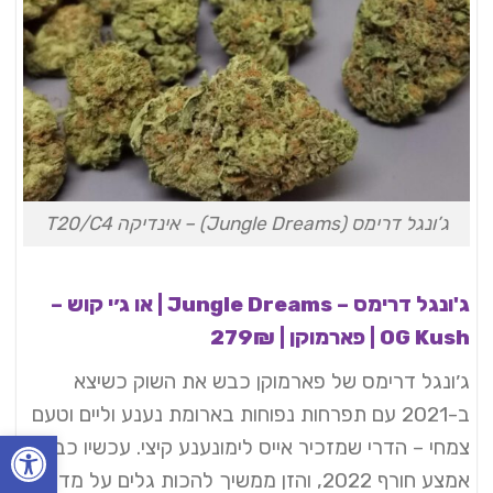
ג’ונגל דרימס (Jungle Dreams) – אינדיקה T20/C4
ג'ונגל דרימס – Jungle Dreams | או ג׳י קוש –
OG Kush | פארמוקן | 279₪
ג׳ונגל דרימס של פארמוקן כבש את השוק כשיצא
ב-2021 עם תפרחות נפוחות בארומת נענע וליים וטעם
פתח סרגל
צמחי – הדרי שמזכיר אייס לימונענע קיצי. עכשיו כבר
אמצע חורף 2022, והזן ממשיך להכות גלים על מדף