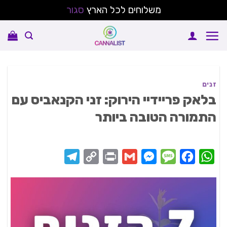
משלוחים לכל הארץ
סגור
Ski
t
conten
זנים
בלאק פריידיי הירוק: זני הקנאביס עם
התמורה הטובה ביותר
Telegram
Copy
Print
Messenger
Gmail
Message
Facebook
WhatsApp
Link