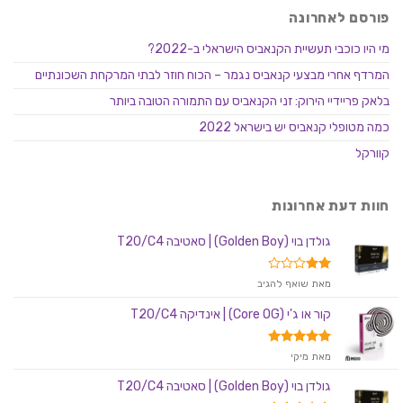
פורסם לאחרונה
מי היו כוכבי תעשיית הקנאביס הישראלי ב-2022?
המרדף אחרי מבצעי קנאביס נגמר – הכוח חוזר לבתי המרקחת השכונתיים
בלאק פריידיי הירוק: זני הקנאביס עם התמורה הטובה ביותר
כמה מטופלי קנאביס יש בישראל 2022
קוורקל
חוות דעת אחרונות
גולדן בוי (Golden Boy) | סאטיבה T20/C4
דורג
מאת שואף להגיב
2
מתוך
קור או ג'י (Core OG) | אינדיקה T20/C4
5
דורג
5
מאת מיקי
מתוך 5
גולדן בוי (Golden Boy) | סאטיבה T20/C4