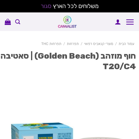
משלוחים לכל הארץ
סגור
Sk
conte
עמוד הבית
/
מוצרי קנאביס רפואי
/
תפרחות
/
תפרחות THC
חוף מוזהב (Golden Beach) | סאטיבה
T20/C