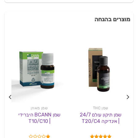
מוצרים בהנחה
שמן THC
שמן מאוזן
שמן תיקון עולם 24/7
שמן BCANN היברידי
| אינדיקה T20/C4
| T10/C10
הי