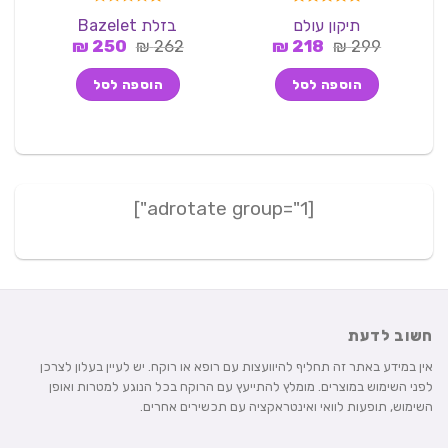
דורג
5.00
דורג
תיקון עולם
בזלת Bazelet
s
מתוך 5
1.00
המחיר
המחיר
המחיר
המחיר
299
₪
218
₪
262
₪
מתוך
250
₪
5
המקורי
הנוכחי
המקורי
הנוכחי
היה:
הוא:
היה:
הוא:
הוספה לסל
הוספה לסל
250 ₪.
262 ₪.
218 ₪.
299 ₪.
[adrotate group="1"]
חשוב לדעת
אין במידע באתר זה תחליף להיוועצות עם רופא או רוקח. יש לעיין בעלון לצרכן
לפני השימוש במוצרים. מומלץ להתייעץ עם הרוקח בכל הנוגע למטרות ואופן
השימוש, תופעות לוואי ואינטראקציה עם תכשירים אחרים.