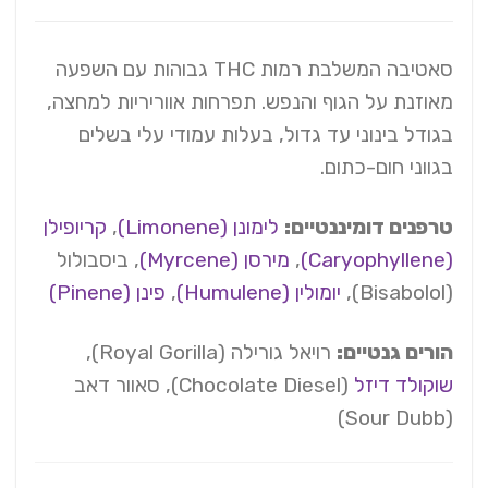
סאטיבה המשלבת רמות THC גבוהות עם השפעה
מאוזנת על הגוף והנפש. תפרחות אווריריות למחצה,
בגודל בינוני עד גדול, בעלות עמודי עלי בשלים
בגווני חום-כתום.
טרפנים דומיננטיים:
לימונן (Limonene)
,
קריופילן
(Caryophyllene)
,
מירסן (Myrcene)
, ביסבולול
(Bisabolol),
יומולין (Humulene)
,
פינן (Pinene)
הורים גנטיים:
רויאל גורילה (Royal Gorilla),
שוקולד דיזל
(Chocolate Diesel), סאוור דאב
(Sour Dubb)