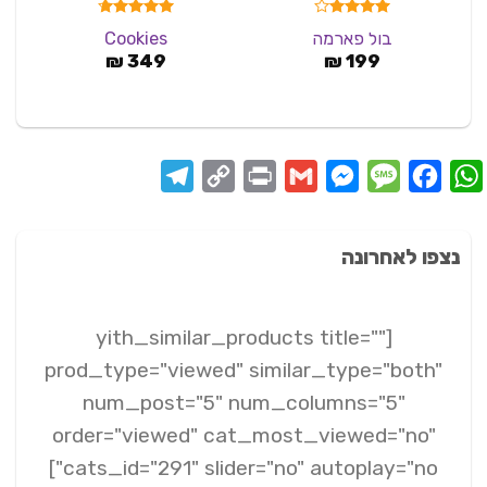
דורג
4.00
דורג
4.67
בול פארמה
Cookies
מתוך 5
מתוך 5
₪
349
₪
199
Telegram
Copy
Print
Messenger
Gmail
Message
Facebook
WhatsApp
Link
נצפו לאחרונה
[yith_similar_products title=""
prod_type="viewed" similar_type="both"
num_post="5" num_columns="5"
order="viewed" cat_most_viewed="no"
cats_id="291" slider="no" autoplay="no"]