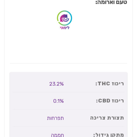
טעם וארומה:
ריכוז THC:
23.2%
ריכוז CBD:
0.1%
תצורת צריכה
תפרחות
מתקן גידול:
חממה