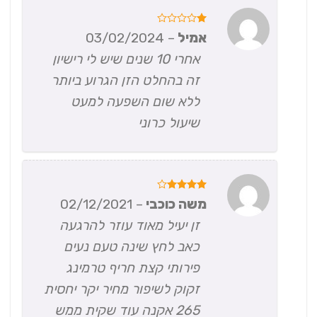
דורג
אמיל
–
03/02/2024
1
מתוך
אחרי 10 שנים שיש לי רישיון
5
זה בהחלט הזן הגרוע ביותר
ללא שום השפעה למעט
שיעול כרוני
דורג
4
משה כוכבי
–
02/12/2021
מתוך 5
זן יעיל מאוד עוזר להרגעה
כאב לחץ שינה טעם נעים
פירותי קצת חריף טרמינג
זקוק לשיפור מחיר יקר יחסית
265 אקנה עוד שקית ממש