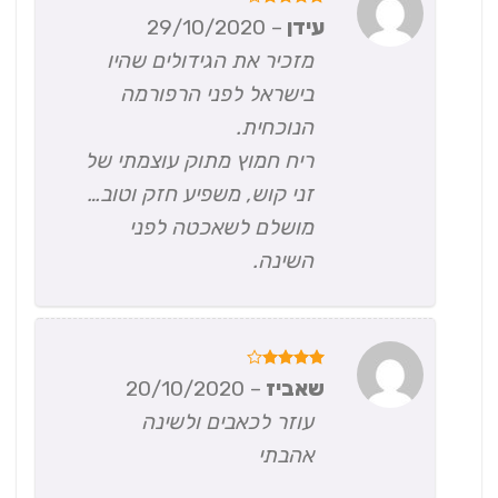
דורג
4
עידן
–
29/10/2020
מתוך 5
מזכיר את הגידולים שהיו
בישראל לפני הרפורמה
הנוכחית.
ריח חמוץ מתוק עוצמתי של
זני קוש, משפיע חזק וטוב…
מושלם לשאכטה לפני
השינה.
דורג
4
שאביז
–
20/10/2020
מתוך 5
עוזר לכאבים ולשינה
אהבתי