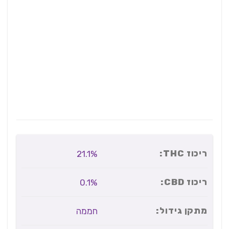
ריכוז THC:
21.1%
ריכוז CBD:
0.1%
מתקן גידול:
חממה