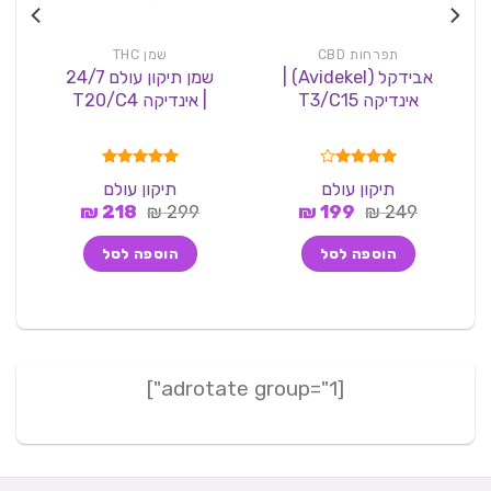
תפרחות CBD
שמן THC
אבידקל (Avidekel) |
שמן תיקון עולם 24/7
אינדיקה T3/C15
| אינדיקה T20/C4
ס
דורג
4.00
דורג
5.00
תיקון עולם
תיקון עולם
מתוך 5
מתוך 5
המחיר
המחיר
המחיר
המחיר
7
₪
218
₪
299
₪
199
₪
249
המקורי
הנוכחי
המקורי
הנוכחי
היה:
הוא:
היה:
הוא:
הוספה לסל
הוספה לסל
218 ₪.
299 ₪.
199 ₪.
249 ₪.
[adrotate group="1"]