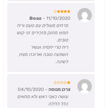
דורג
4
Boaz
–
11/10/2020
מתוך 5
פרחים מעולים עם טעם וריח
חמוץ מתוק מזכירים זני קוש
טובים.
ריח טרי יחסית ועשיר
השפעה טובה וארוכה מצוין
לשינה.
דורג
צרכן מנוסה
–
04/10/2020
1
מתוך
עושה כאבי ראש ולא מתאים
5
כלל ללילה