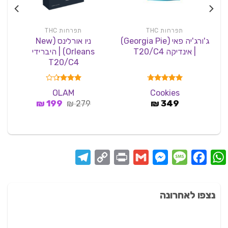
תפרחות THC
תפרחות THC
ג'ורג'יה פאי (Georgia Pie)
ניו אורלינס (New
| אינדיקה T20/C4
Orleans) | היברידי
T20/C4
דורג
4.67
דורג
OLAM
Cookies
מתוך 5
3.33
המחיר
המחיר
349
₪
279
₪
מתוך 5
199
₪
המקורי
הנוכחי
היה:
הוא:
199 ₪.
279 ₪.
Telegram
Copy
Print
Messenger
Gmail
Message
Facebook
WhatsApp
Link
נצפו לאחרונה