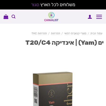
משלוחים לכל הארץ
סגור
Sk
conte
עמוד הבית
/
מוצרי קנאביס רפואי
/
תפרחות
/
תפרחות THC
Yam) | אינדיקה T20/C4