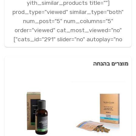
[yith_similar_products title=""
prod_type="viewed" similar_type="both"
num_post="5" num_columns="5"
order="viewed" cat_most_viewed="no"
cats_id="291" slider="no" autoplay="no"]
מוצרים בהנחה