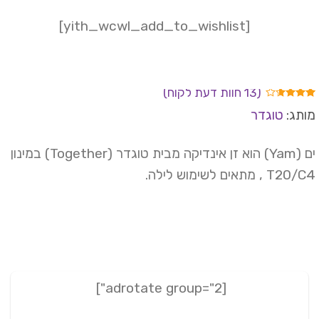
[yith_wcwl_add_to_wishlist]
(
13
חוות דעת לקוח)
ורגים
תג:
טוגדר
3.
מתוך 5
וסס
ים (Yam) הוא זן אינדיקה מבית טוגדר (Together) במינון
רוגים
T2 , מתאים לשימוש לילה.
וחות
[adrotate group="2"]