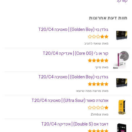
קוורקל
חוות דעת אחרונות
גולדן בוי (Golden Boy) | סאטיבה T20/C4
דורג
מאת שואף להגיב
2
מתוך
קור או ג'י (Core OG) | אינדיקה T20/C4
5
דורג
5
מאת מיקי
מתוך 5
גולדן בוי (Golden Boy) | סאטיבה T20/C4
דורג
5
מאת מרוצה ממה שיוצא
מתוך 5
אולטרה סאוור (Ultra Sour) | סאטיבה T20/C4
דורג
מאת Zimba
1
מתוך
דאבל אס (Double S) | אינדיקה T20/C4
5