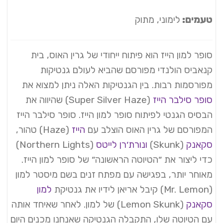
טעמים:
לימוני, מתוק
סופר למון הייז הוא פיתוח ייחודי של גרין האוס, בית
קנאביס הולנדי מפורסם שהביא לעולם גנטיקות
מפורסמות רבות. בין הגנטיקות האלה ניתן למצוא את
סופר סילבר הייז
(Super Silver Haze) שהיווה את
הבסיס הגנטי לפיתוח סופר למון הייז. סופר סילבר הייז
המפורסם של גרין האוס הוצלב עם
הייז
(Haze) טהור,
סקאנק
(Skunk)
ונורת׳רן לייטס
(Northern Lights)
כדי ליצור את ״הטיוטה הראשונה״ של סופר למון הייז.
מאוחר יותר, בפגישה עם מפתח זנים בשם מיסטר למון
(Mr. Lemon) קיבל אריאן לידיו את גנטיקת
למון
סקאנק
(Lemon Skunk) של למון. לאחר שאיחד אותה
עם הטיוטה שלו, התקבלה הגנטיקה שאנחנו מכנים היום