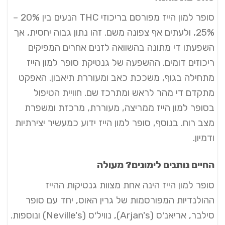
סופר למון הייז מפורסם בריכוזי THC הנעים בין 20% –
25%, ולעתים אף צפונה משם. זהו נתון גבוה יחסית, אך
השפעתו די מתונה בהשוואה לזנים אחרים המפיקים
ריכוזים דומים. ההשפעה של גנטיקת סופר למון הייז
מתחילה בגוף, משככת כאב ומעוררת תיאבון. האפקט
מתקדם די מהר לראש ומתרכז שם. חוויית הטיפול
בסופר למון הייז ממריצה, מעוררת, מרכזת ומשפרת
מצב רוח. בנוסף, סופר למון הייז ידוע כמעשיר יצירתיות
ודמיון.
החיים נותנים לימונים? מעולה
סופר למון הייז הינה אחת מצוות גנטיקות ההייז
ההולנדיות המפורסמות של גרין האוס, יחד עם סופר
סילבר, אריאנ׳ס (Arjan's), נוויל׳ס (Neville's) ונוספות.