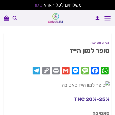
משלוחים לכל הארץ
סגור
Ski
t
conten
זני סאטיבה
סופר למון הייז
Telegram
Copy
Print
Messenger
Gmail
Message
Facebook
WhatsApp
Link
THC 20%-25%
סאטיבה