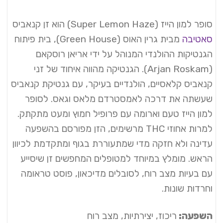
סופר למון הייז (Super Lemon Haze) הוא זן קנאביס
סאטיבה
מבית גרין האוס (Green House), בית פיתוח
הגנטיקות ההולנדי המנוהל על ידי אריאן רוסקאם
(Arjan Roskam). הגנטיקה מהווה איחוד של זני
קנאביס קלאסיים, הולנדיים בעיקר, עם גנטיקת קנאביס
שעשתה את דרכה לאמסטרדם מלאס וגאס. לסופר
למון הייז טעם וארומה עם פרופיל חמוץ ומעט מתקתק.
למרות אחוזי THC מרשימים, הזן מפורסם בהשפעה
עדינה ולא חזקה מדי שמתעוררת בגוף ומתקדמת לכיוון
הראש. מומלץ במיוחד למטופלים המחפשים זן שיסייע
עם בעיות מצב רוח, לסובלים מדיכאון, פוסט טראומה
וחרדות שונות.
השפעה:
ריכוז, יצירתיות, מצב רוח