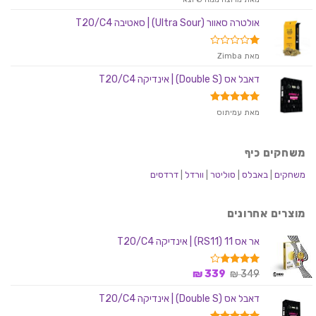
מתוך 5
אולטרה סאוור (Ultra Sour) | סאטיבה T20/C4
דורג
מאת Zimba
1
מתוך
דאבל אס (Double S) | אינדיקה T20/C4
5
דורג
5
מאת עמיתוס
מתוך 5
משחקים כיף
משחקים
|
באבלס
|
סוליטר
|
וורדל
|
דרדסים
מוצרים אחרונים
אר אס 11 (RS11) | אינדיקה T20/C4
המחיר
המחיר
דורג
349
₪
339
₪
3.75
המקורי
הנוכחי
מתוך 5
דאבל אס (Double S) | אינדיקה T20/C4
היה:
הוא:
339 ₪.
349 ₪.