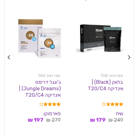
תפרחות THC
תפרחות THC
בלאק (Black) |
ג'ונגל דרימס
אינדיקה T20/C4
(Jungle Dreams) |
אינדיקה T20/C4
דורג
דורג
4.08
שיח
פארמוקן
3.60
מתוך 5
המחיר
המחיר
המחיר
המחיר
249
מתוך 5
₪
179
₪
279
₪
197
₪
המקורי
הנוכחי
המקורי
הנוכחי
היה:
הוא:
היה:
הוא:
197 ₪.
279 ₪.
179 ₪.
249 ₪.