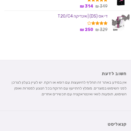
המחיר
המחיר
349
דורג
₪
5.00
314
₪
מתוך 5
המקורי
הנוכחי
די אס (DS) | אינדיקה T20/C4
היה:
הוא:
314 ₪.
349 ₪.
המחיר
המחיר
329
דורג
₪
4.00
250
₪
מתוך 5
המקורי
הנוכחי
היה:
הוא:
250 ₪.
329 ₪.
חשוב לדעת
אין במידע באתר זה תחליף להיוועצות עם רופא או רוקח. יש לעיין בעלון לצרכן
לפני השימוש במוצרים. מומלץ להתייעץ עם הרוקח בכל הנוגע למטרות ואופן
השימוש, תופעות לוואי ואינטראקציה עם תכשירים אחרים.
קנאליסט