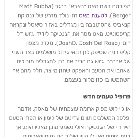
מפורסם בשם מאט ״באבא״ ברגר (Matt Bubba
Berger).
לטענת מאט
הזן נולד מזרע של גנטיקת
קנאביס שהסתובבה בין מגדלים באזור סיאטל ונקראה
קריפטונייט. מאט מסר את הגנטיקה לידידו ג׳וש דל
רוסו (JoshD, Josh Del Roso), מגדל מצפון
קליפורניה שסיפק לזן תנאי גידול מושלמים בצד השני
של ארה״ב. ג׳וש גם הכיר את הזן למגדלים מובילים
שאהבו את הטעם והאפקט שהזן מייצר, חלק מהם אף
השתמשו בו כזן מקור בעצמם.
פרופיל טעמים חדש
או ג'י קוש מפיק ארומה עוצמתית של מאסק, אדמה
ופלפל המשלבים תווים עדינים של לימון או תפוז. הטעם
הייחודי של הגנטיקה אולי נשמע מובן מאליו היום, אך
בעת פיתוח האו ג'י קוש שילוב הטעמים והארומות