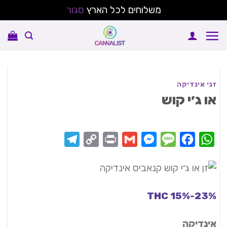
משלוחים לכל הארץ
סגור
Ski
t
conten
זני אינדיקה
או ג׳י קוש
Telegram
Copy
Print
Messenger
Gmail
Message
Facebook
WhatsApp
Link
THC 15%-23%
אינדיקה