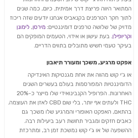
המתואר היווה פריצת דרך אמיתית. כיום, כמה שנים
לתוך חקר הטרפנים בקנאביס אנחנו יודעים שזה ריכוז
מדויק של שלושה טרפנים דומיננטיים:
מירסן
,
לימונן
וקריופילן
. בעת עישון או אידוי, הטעמים המופקים הם
בעיקר טעמי חשיש מתובלים בתווים הדריים.
אפקט מרגיע, משכך ומעורר תיאבון
או ג׳י קוש מהווה את אחת מגנטיקות האינדיקה
הדומיננטיות המפורסמות בעולם בעשרים השנים
האחרונות. הפרופיל הקנבינואידי שלו מייצר כ-20%
THC ולעתים אף יותר, בלי שום CBD לאזן את העוצמה.
בהתאם, האפקט האופורי והמרגיע שלו משכך גם
כאבים חזקים ומגביר תחושת רעב ביעילות רבה.
ההשפעה של או ג'י קוש נמשכת זמן רב, ומתרכזת