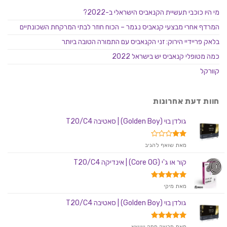
מי היו כוכבי תעשיית הקנאביס הישראלי ב-2022?
המרדף אחרי מבצעי קנאביס נגמר – הכוח חוזר לבתי המרקחת השכונתיים
בלאק פריידיי הירוק: זני הקנאביס עם התמורה הטובה ביותר
כמה מטופלי קנאביס יש בישראל 2022
קוורקל
חוות דעת אחרונות
גולדן בוי (Golden Boy) | סאטיבה T20/C4
דורג
מאת שואף להגיב
2
מתוך
קור או ג'י (Core OG) | אינדיקה T20/C4
5
דורג
5
מאת מיקי
מתוך 5
גולדן בוי (Golden Boy) | סאטיבה T20/C4
דורג
5
מאת מרוצה ממה שיוצא