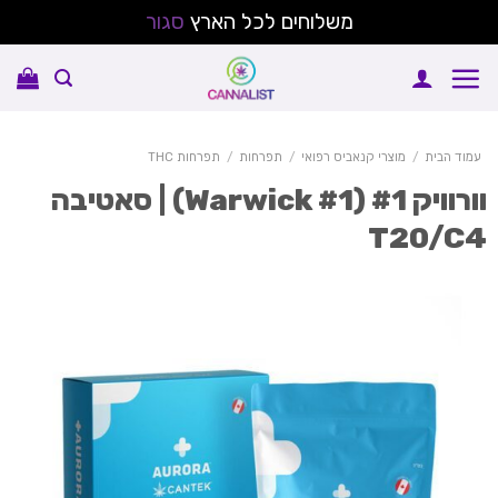
משלוחים לכל הארץ
סגור
Sk
conte
עמוד הבית
/
מוצרי קנאביס רפואי
/
תפרחות
/
תפרחות THC
וורוויק #1 (Warwick #1) | סאטיבה
T20/C