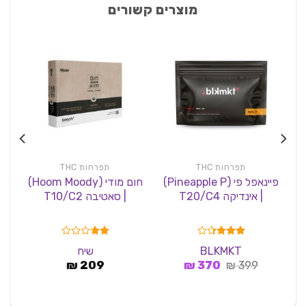
מוצרים קשורים
תפרחות THC
תפרחות THC
פיינאפל פי (Pineapple P)
חום מודי (Hoom Moody)
| אינדיקה T20/C4
| סאטיבה T10/C2
|
דורג
דורג
BLKMKT
שיח
1.67
3.29
המחיר
המחיר
399
₪
מתוך 5
370
₪
מתוך
209
₪
5
המקורי
הנוכחי
היה:
הוא:
370 ₪.
399 ₪.