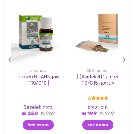
תפרחות CBD
שמן מאוזן
אבידקל (Avidekel) |
שמן BCANN סאטיבה
אינדיקה T3/C15
| T10/C10
| 
דורג
4.00
תיקון עולם
בזלת Bazelet
מתוך 5
המחיר
המחיר
המחיר
המחיר
₪
250
₪
262
₪
199
₪
249
המקורי
הנוכחי
המקורי
הנוכחי
היה:
הוא:
היה:
הוא:
הוספה לסל
הוספה לסל
250 ₪.
262 ₪.
199 ₪.
249 ₪.