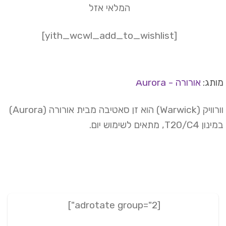
המלאי אזל
[yith_wcwl_add_to_wishlist]
תג:
אורורה - Aurora
וורוויק (Warwick) הוא זן סאטיבה מבית אורורה (Aurora)
T20/C4, מתאים לשימוש יום.
[adrotate group="2"]