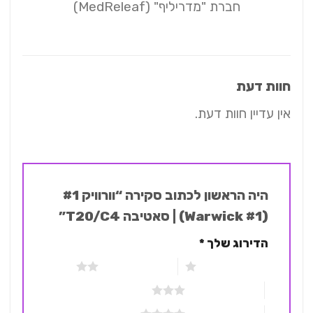
חברת "מדריליף" (MedReleaf)
חוות דעת
אין עדיין חוות דעת.
היה הראשון לכתוב סקירה “וורוויק #1
(Warwick #1) | סאטיבה T20/C4”
הדירוג שלך
*
1 מתוך 5 כוכבים
2 מתוך 5 כוכבים
3 מתוך 5 כוכבים