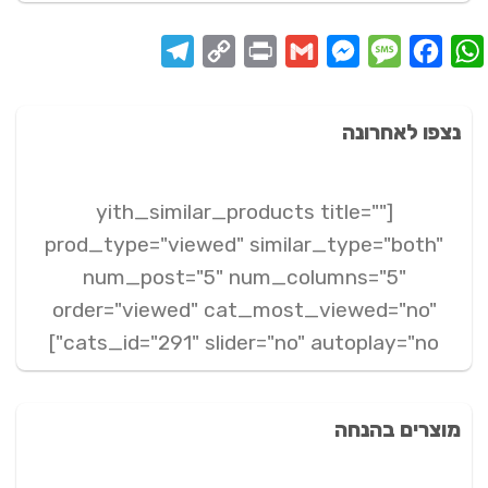
Telegram
Copy
Print
Messenger
Gmail
Message
Facebook
WhatsApp
Link
נצפו לאחרונה
[yith_similar_products title=""
prod_type="viewed" similar_type="both"
num_post="5" num_columns="5"
order="viewed" cat_most_viewed="no"
cats_id="291" slider="no" autoplay="no"]
מוצרים בהנחה