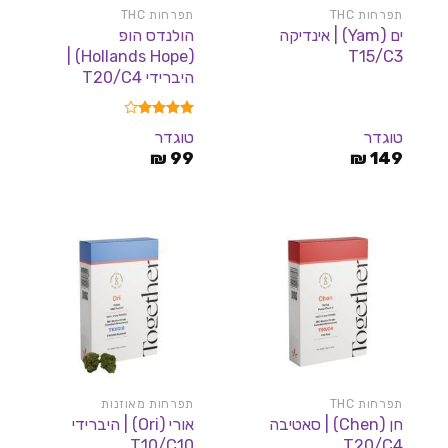
תפרחות THC
תפרחות THC
ים (Yam) | אינדיקה
הולנדס הופ
(Hollands Hope) |
T15/C3
היברידי T20/C4
דורג
4.00
טוגדר
טוגדר
מתוך 5
₪
99
₪
149
תפרחות THC
תפרחות מאוזנות
חן (Chen) | סאטיבה
אורי (Ori) | היברידי
T10/C10
T20/C4