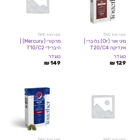
תפרחות THC
תפרחות THC
מיני אור (Or) גלוברי |
מרקורי (Mercury) |
אינדיקה T20/C4
היברידי T10/C2
טוגדר
טוגדר
₪
149
₪
129
תפרחות THC
תפרחות THC