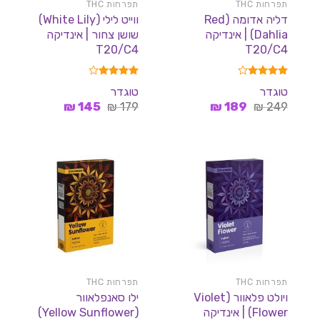
תפרחות THC
תפרחות THC
דליה אדומה (Red
ווייט לילי (White Lily)
Dahlia) | אינדיקה
שושן צחור | אינדיקה
T20/C4
T20/C4
דורג
4.00
דורג
4.00
טוגדר
טוגדר
מתוך 5
מתוך 5
המחיר
המחיר
המחיר
המחיר
₪
145
₪
179
₪
189
₪
249
המקורי
הנוכחי
המקורי
הנוכחי
היה:
הוא:
היה:
הוא:
145 ₪.
179 ₪.
189 ₪.
249 ₪.
תפרחות THC
תפרחות THC
ויולט פלאוור (Violet
ילו סאנפלאוור
Flower) | אינדיקה
(Yellow Sunflower)