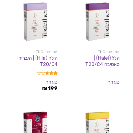
תפרחות THC
תפרחות THC
הלל (Halel) |
הילה (Hila) | היברידי
סאטיבה T20/C4
T20/C4
דורג
טוגדר
טוגדר
3.00
199
מתוך 5
₪