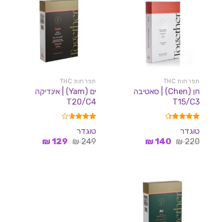
תפרחות THC
תפרחות THC
חן (Chen) | סאטיבה
ים (Yam) | אינדיקה
T20/C4
T15/C3
דורג
4.33
דורג
טוגדר
טוגדר
מתוך 5
3.62
המחיר
המחיר
המחיר
המחיר
220
₪
140
₪
249
מתוך 5
₪
129
₪
המקורי
הנוכחי
המקורי
הנוכחי
היה:
הוא:
היה:
הוא:
129 ₪.
249 ₪.
140 ₪.
220 ₪.