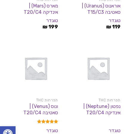
אוראנוס (Uranus) |
מארס (Mars) |
סאטיבה T15/C3
אינדיקה T20/C4
טוגדר
טוגדר
₪
199
₪
119
תפרחות THC
תפרחות THC
נפטון (Neptune) |
ונוס (Venus) |
אינדיקה T20/C4
סאטיבה T20/C4
פתח סרגל
דורג
5.00
טוגדר
טוגדר
מתוך 5