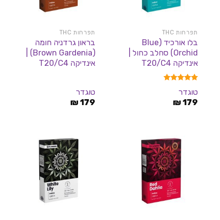
תפרחות THC
תפרחות THC
בלו אורכיד (Blue
בראון גרדניה חומה
Orchid) סחלב כחול |
(Brown Gardenia) |
אינדיקה T20/C4
אינדיקה T20/C4
דורג
5.00
טוגדר
טוגדר
מתוך 5
₪
179
₪
179