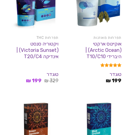
תפרחות מאוזנות
תפרחות THC
אוקיינוס ארקטי
ויקטוריה סנסט
(Victoria Sunset) |
(Arctic Ocean) |
היברידי T10/C10
אינדיקה T20/C4
דורג
5.00
טוגדר
טוגדר
מתוך 5
המחיר
המחיר
₪
199
₪
329
₪
199
המקורי
הנוכחי
היה:
הוא:
199 ₪.
329 ₪.