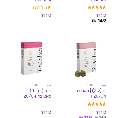
דורג
4.67
דורג
טוגדר
טוגדר
מתוך 5
1.00
149
₪
מתוך
5
תפרחות THC
תפרחות THC
זיו (Ziv) | סאטיבה
דנה (Dana) |
T20/C4
סאטיבה T20/C4
דורג
4.73
טוגדר
טוגדר
מתוך 5
המחיר
המחיר
₪
130
₪
149