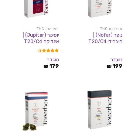
תפרחות THC
תפרחות THC
נופר (Nofar) |
יופיטר (Jupiter) |
היברידי T20/C4
אינדיקה T20/C4
דורג
4.38
טוגדר
טוגדר
מתוך 5
₪
179
₪
199