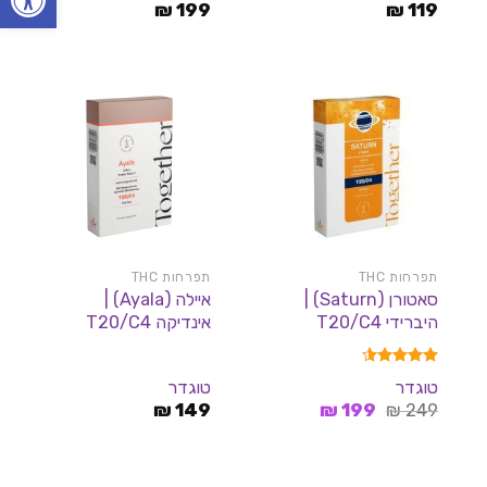
₪
199
₪
119
תפרחות THC
תפרחות THC
סאטורן (Saturn) |
איילה (Ayala) |
היברידי T20/C4
אינדיקה T20/C4
דורג
4.50
טוגדר
טוגדר
מתוך 5
המחיר
המחיר
₪
149
₪
199
₪
249
המקורי
הנוכחי
היה:
הוא:
199 ₪.
249 ₪.