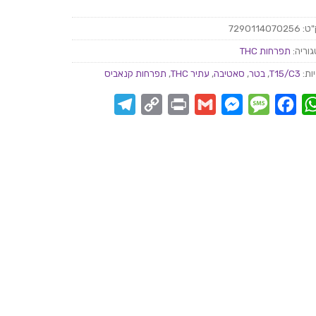
"ט:
7290114070256
וריה:
תפרחות THC
ות:
T15/C3
,
בטר
,
סאטיבה
,
עתיר THC
,
תפרחות קנאביס
Telegram
Copy
Print
Messenger
Gmail
Message
Facebook
WhatsApp
Link