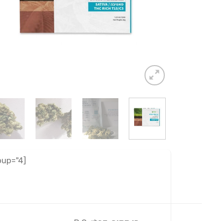
[adrotate group="4"]