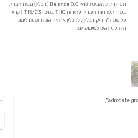
מבוסס
תפרחות קנאביס רפואי Balance D.O (דבלין) מבית חברת
על
דירוגים
בטר. תפרחות היבריד עתירות THC במינון T15/C3 (קרוי
של
לקוחות
על שם ד"ר ריק דבלין). לדבלין ארומה אונית וטעם לימוני
הדרי. מתאים לשימוש יום.