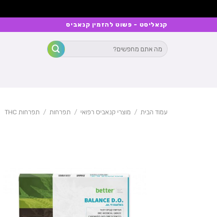
Ski
קנאליסט - פשוט להזמין קנאביס
t
חיפוש
conten
עבור:
עמוד הבית
/
מוצרי קנאביס רפואי
/
תפרחות
/
תפרחות THC