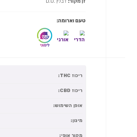
זן מקור:
דבלין .D.O
טעם וארומה:
ריכוז THC:
ריכוז CBD:
אופן השימוש:
מינון:
מקור אופי: