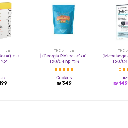
TH
תפרחות THC
תפרחות C
מיכאלאנג'לו (Michelangelo)
ג'ורג'יה פאי (Georgia Pie) |
אינדיקה T20/C4
/C4
4.0
דורג
4.67
שור
Cookies
טוג
מתוך 5
המחיר
המחיר
199
₪
349
₪
149
המקורי
הנוכחי
היה:
הוא:
149 ₪.
259 ₪.