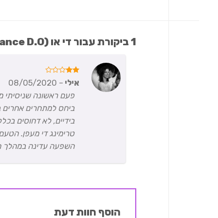
1 ביקורת עבור
די או (Balance D.O) | סאטיבה T15/C3
דורג
אילי
–
08/05/2020
2
מתוך
פעם ראשונה שניסיתי מ
5
ביחס למתחרים אחרים ב
בידיים, לא דחוסים בכל
טרימינג די מעפן. הטעם 
השפעה עדינה במהלך היו
הוסף חוות דעת