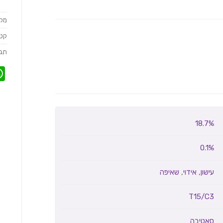
מק
קטג
תגי
18.7%
0.1%
עישון
,
אידוי
,
שאיפה
T15/C3
סאטיבה