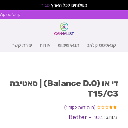
משלוחים לכל הארץ
סגור
קנאליסט קלא
קנאליסט קלאב
תנאי שימוש
אודות
יצירת קשר
די או (Balance D.O) | סאטיבה
T15/C3
(חוות דעת לקוח
1
)
1
מדורג
מותג:
בטר - Better
2.00
מתוך
5