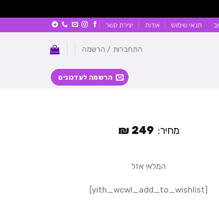
ב
תנאי שימוש
אודות
יצירת קשר
התחברות / הרשמה
הרשמה לעדכונים
₪
249
מחיר:
המלאי אזל
[yith_wcwl_add_to_wishlist]