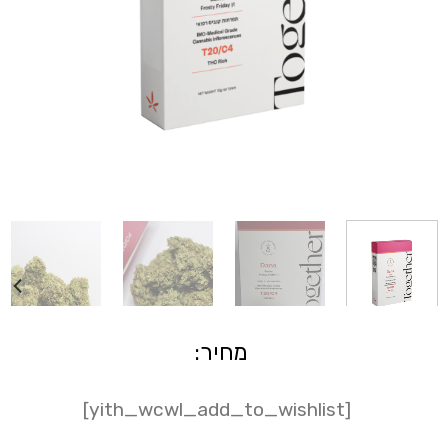
מחיר:
[yith_wcwl_add_to_wishlist]