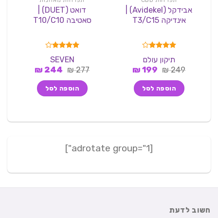
אבידקל (Avidekel) |
דואט (DUET) |
אינדיקה T3/C15
סאטיבה T10/C10
דורג
4.00
דורג
4.00
תיקון עולם
SEVEN
מתוך 5
מתוך 5
המחיר
המחיר
המחיר
המחיר
₪
244
₪
277
₪
199
₪
249
המקורי
הנוכחי
המקורי
הנוכחי
היה:
הוא:
היה:
הוא:
הוספה לסל
הוספה לסל
244 ₪.
277 ₪.
199 ₪.
249 ₪.
[adrotate group="1"]
חשוב לדעת