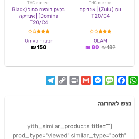
תפרחות THC
תפרחות THC
זולו (Zulu) | אינדיקה
בלאק דומינה סמול (Black
T20/C4
Domina) | אינדיקה
T20/C4
דורג
דורג
OLAM
יוניבו - Univo
3.00
3.00
המחיר
המחיר
189
₪
מתוך 5
80
₪
מתוך 5
150
₪
המקורי
הנוכחי
היה:
הוא:
80 ₪.
189 ₪.
Telegram
Copy
Print
Messenger
Gmail
Message
Facebook
WhatsApp
Link
נצפו לאחרונה
[yith_similar_products title=""
prod_type="viewed" similar_type="both"