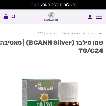
משלוחים לכל הארץ
סגור
Sk
conte
עמוד הבית
/
מוצרי קנאביס רפואי
/
מיצויים
/
שמן CBD
שמן סילבר (BCANN Silver) | סאטיבה
T0/C2