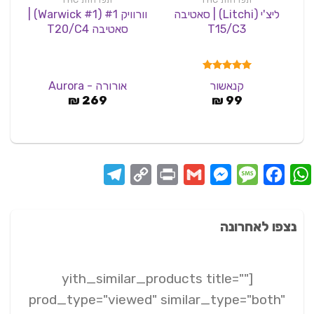
תפרחות THC
תפרחות THC
ליצ'י (Litchi) | סאטיבה
וורוויק #1 (Warwick #1) |
T15/C3
סאטיבה T20/C4
דורג
5.00
קנאשור
אורורה - Aurora
מתוך 5
₪
269
₪
99
Telegram
Copy
Print
Messenger
Gmail
Message
Facebook
WhatsApp
Link
נצפו לאחרונה
[yith_similar_products title=""
prod_type="viewed" similar_type="both"