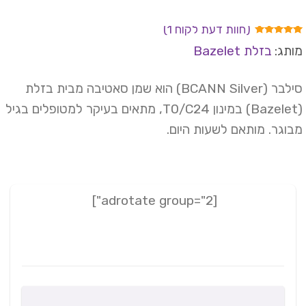
(חוות דעת לקוח
1
)
ורג
5.00
תג:
בזלת Bazelet
מתוך 5
וסס על
רוגים של
וחות
סילבר (BCANN Silver) הוא שמן סאטיבה מבית בזלת
(Bazelet) במינון T0/C24, מתאים בעיקר למטופלים בגיל
וגר. מותאם לשעות היום.
[adrotate group="2"]