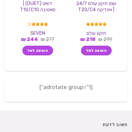
שמן תיקון עולם 24/7
דואט (DUET) |
| אינדיקה T20/C4
סאטיבה T10/C10
דורג
5.00
דורג
4.00
תיקון עולם
SEVEN
מתוך 5
מתוך 5
המחיר
המחיר
המחיר
המחיר
₪
244
₪
277
₪
218
₪
299
המקורי
הנוכחי
המקורי
הנוכחי
היה:
הוא:
היה:
הוא:
הוספה לסל
הוספה לסל
244 ₪.
277 ₪.
218 ₪.
299 ₪.
[adrotate group="1"]
חשוב לדעת