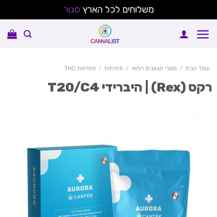
משלוחים לכל הארץ
סגור
Sk
conte
עמוד הבית
/
מוצרי קנאביס רפואי
/
תפרחות
/
תפרחות THC
ס (Rex) | היברידי T20/C4