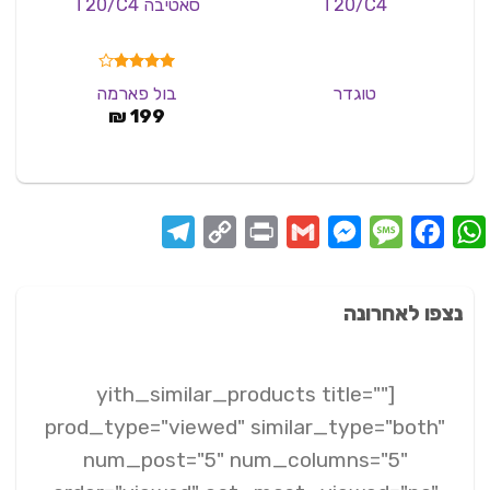
T20/C4
סאטיבה T20/C4
דורג
4.00
טוגדר
בול פארמה
מתוך 5
₪
199
Telegram
Copy
Print
Messenger
Gmail
Message
Facebook
WhatsApp
Link
נצפו לאחרונה
[yith_similar_products title=""
prod_type="viewed" similar_type="both"
num_post="5" num_columns="5"