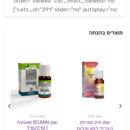
order="viewed" cat_most_viewed="no"
cats_id="291" slider="no" autoplay="no"]
מוצרים בהנחה
שמן THC
שמן מאוזן
שמן פיס נטורלס
שמן BCANN סאטיבה
היברידי לימון ופירות
| T10/C10