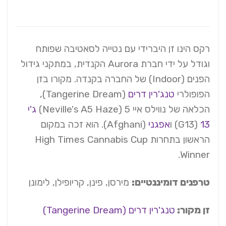
רקס הינו זן היברידי עם נטייה לסאטיבה שפותח
וגודל על ידי חברת Aurora הקנדית, במתקני גידול
הפנים (Indoor) של החברה בקנדה. מקורו בזן
הפופולרי
טנג'רין דרים
(Tangerine Dream),
הכלאה של נווילס איי 5 (Neville's A5 Haze)
ג'י
13
(G13) ו
אפגני
(Afghani). הוא זכה במקום
הראשון בתחרות High Times Cannabis Cup
Winner.
טרפנים דומיננטיים:
מירסן, פינן, קריופילן, לימונן
זן מקור:
טנג'רין דרים (Tangerine Dream)