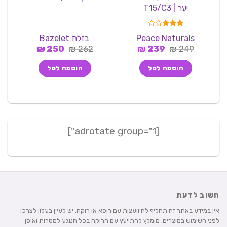
יער | T15/C3
דורג
Peace Naturals
בזלת Bazelet
3.00
המחיר
המחיר
המחיר
המחיר
249
₪
מתוך 5
239
₪
262
₪
250
₪
המקורי
הנוכחי
המקורי
הנוכחי
היה:
הוא:
היה:
הוא:
הוספה לסל
הוספה לסל
250 ₪.
262 ₪.
239 ₪.
249 ₪.
[adrotate group="1"]
חשוב לדעת
אין במידע באתר זה תחליף להיוועצות עם רופא או רוקח. יש לעיין בעלון לצרכן
לפני השימוש במוצרים. מומלץ להתייעץ עם הרוקח בכל הנוגע למטרות ואופן