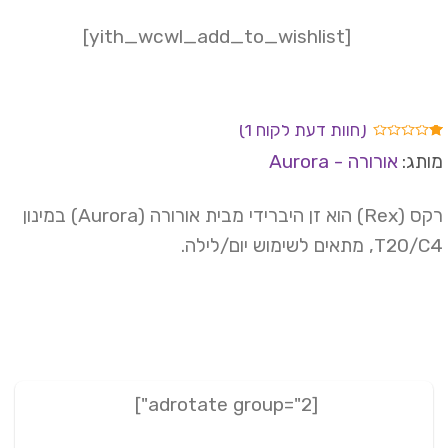
[yith_wcwl_add_to_wishlist]
(חוות דעת לקוח
1
)
ורג
תג:
אורורה - Aurora
1.
וך
וסס
רקס (Rex) הוא זן היברידי מבית אורורה (Aurora) במינון
רוגים
T, מתאים לשימוש יום/לילה.
וחות
[adrotate group="2"]