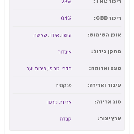
ריכוז THC:
23%
ריכוז CBD:
0.1%
אופן השימוש:
עישון
,
אידוי
,
שאיפה
מתקן גידול:
אינדור
טעם וארומה:
הדרי
,
טרופי
,
פירות יער
עיבוד ואריזה:
פנקסיה
סוג אריזה:
אריזת קרטון
ארץ יצור:
קנדה