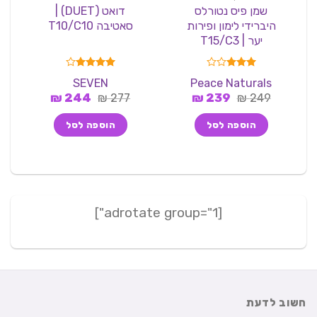
שמן פיס נטורלס
דואט (DUET) |
היברידי לימון ופירות
סאטיבה T10/C10
יער | T15/C3
דורג
דורג
4.00
SEVEN
Peace Naturals
3.00
מתוך 5
המחיר
המחיר
המחיר
המחיר
249
₪
מתוך 5
239
₪
277
₪
244
₪
המקורי
הנוכחי
המקורי
הנוכחי
היה:
הוא:
היה:
הוא:
הוספה לסל
הוספה לסל
244 ₪.
277 ₪.
239 ₪.
249 ₪.
[adrotate group="1"]
חשוב לדעת