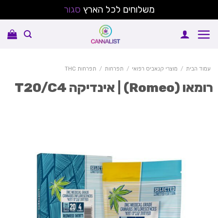
משלוחים לכל הארץ
סגור
Sk
conte
עמוד הבית
/
מוצרי קנאביס רפואי
/
תפרחות
/
תפרחות THC
מאו (Romeo) | אינדיקה T20/C4