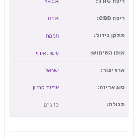
ריכוז THC:
19.5%
ריכוז CBD:
0.1%
מתקן גידול:
חממה
אופן השימוש:
עישון
,
אידוי
ארץ יצור:
ישראל
סוג אריזה:
אריזת קרטון
תכולה:
10 גרם