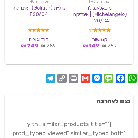
תפרחות THC
תפרחות THC
מיכאלאנג'לו
גוליית (Goliath) | אינדיקה
(Michelangelo) | אינדיקה
T20/C4
Relief) | סאטיב
T20/C4
דורג
4.00
דורג
4.75
קנאשור
דוד וגולית
מתוך 5
מתוך 5
המחיר
המחיר
המחיר
המחיר
₪
249
₪
289
₪
149
₪
259
המקורי
הנוכחי
המקורי
הנוכחי
היה:
הוא:
היה:
הוא:
249 ₪.
289 ₪.
149 ₪.
259 ₪.
Telegram
Copy
Print
Messenger
Gmail
Message
Facebook
WhatsApp
Link
נצפו לאחרונה
[yith_similar_products title=""
prod_type="viewed" similar_type="both"