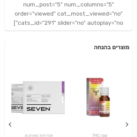
num_post="5" num_columns="5"
order="viewed" cat_most_viewed="no"
cats_id="291" slider="no" autoplay="no"]
מוצרים בהנחה
שמן THC
תפרחות מאוזנות