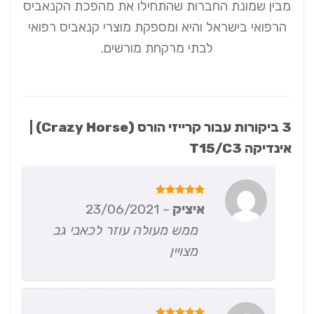
מבין שמונת החברות שהתחילו את מהפכת הקנאביס
הרפואי בישראל והיא ומספקת מוצרי קנאביס רפואי
לבתי מרקחת מורשים.
3 ביקורות עבור
קרייזי הורס (Crazy Horse) |
אינדיקה T15/C3
דורג
5
איציק
–
23/06/2021
מתוך 5
ממש מעולה עוזר לכאבי גב
מצויין