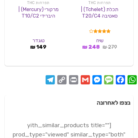
תפרחות THC
תפרחות THC
תכלת (Tchelet) |
מרקורי (Mercury) |
סאטיבה T20/C4
היברידי T10/C2
דורג
שיח
טוגדר
3.82
המחיר
המחיר
279
₪
מתוך 5
248
₪
149
₪
המקורי
הנוכחי
היה:
הוא:
248 ₪.
279 ₪.
Telegram
Copy
Print
Messenger
Gmail
Message
Facebook
WhatsApp
Link
נצפו לאחרונה
[yith_similar_products title=""
prod_type="viewed" similar_type="both"