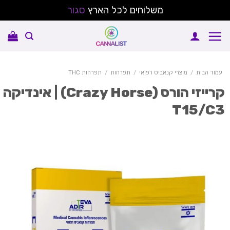
משלוחים לכל הארץ
סגור
Sk
conte
עמוד הבית
/
מוצרי קנאביס רפואי
/
תפרחות
/
תפרחות THC
קרייזי הורס (Crazy Horse) | אינדיקה
T15/C