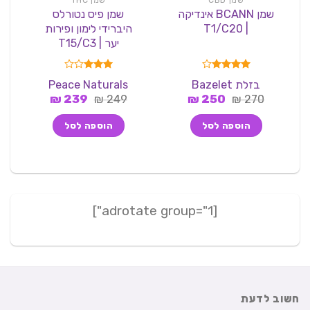
שמן BCANN אינדיקה
שמן פיס נטורלס
| T1/C20
היברידי לימון ופירות
יער | T15/C3
דורג
4.00
דורג
בזלת Bazelet
Peace Naturals
מתוך 5
3.00
המחיר
המחיר
המחיר
המחיר
270
₪
250
₪
249
₪
מתוך 5
239
₪
המקורי
הנוכחי
המקורי
הנוכחי
היה:
הוא:
היה:
הוא:
הוספה לסל
הוספה לסל
239 ₪.
249 ₪.
250 ₪.
270 ₪.
[adrotate group="1"]
חשוב לדעת