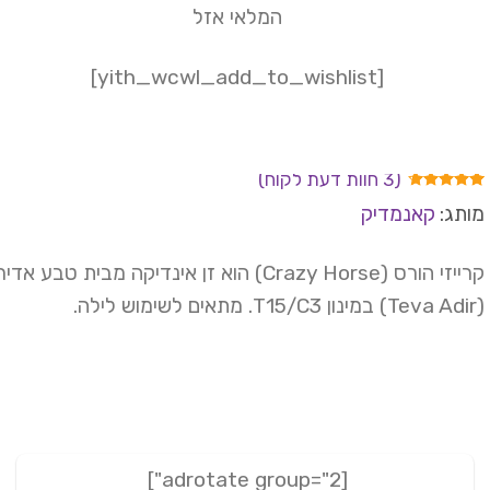
119 ₪.
149 ₪.
המלאי אזל
[yith_wcwl_add_to_wishlist]
(
3
חוות דעת לקוח)
ורגים
תג:
קאנמדיק
4.
מתוך
 מבוסס
ל
דירוגים
 לקוחות
קרייזי הורס (Crazy Horse) הוא זן אינדיקה מבית טבע אדיר
[adrotate group="2"]