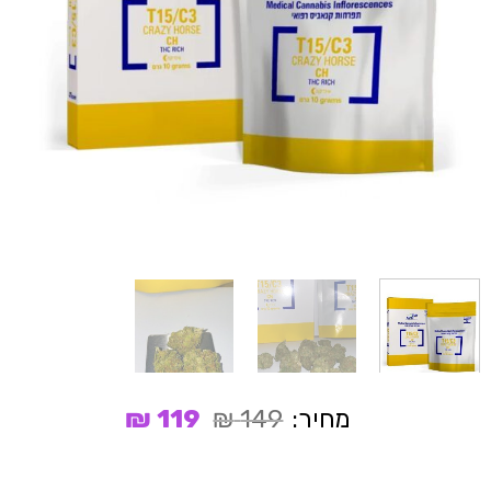
המחיר
המחיר
מחיר:
149
₪
119
₪
המקורי
הנוכחי
היה:
הוא: