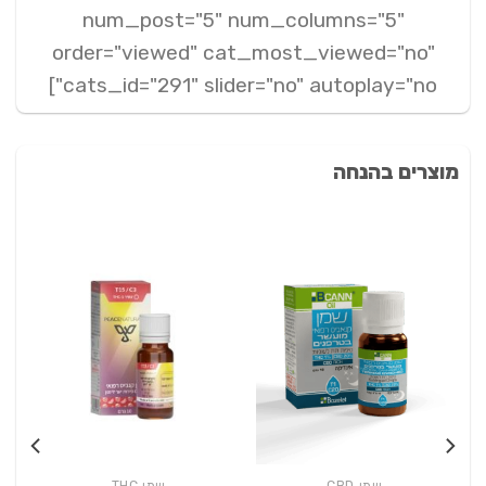
num_post="5" num_columns="5"
order="viewed" cat_most_viewed="no"
cats_id="291" slider="no" autoplay="no"]
מוצרים בהנחה
שמן CBD
שמן THC