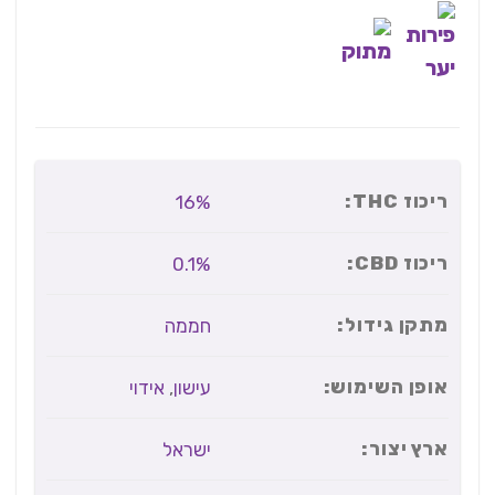
ריכוז THC:
16%
ריכוז CBD:
0.1%
מתקן גידול:
חממה
אופן השימוש:
עישון
,
אידוי
ארץ יצור:
ישראל