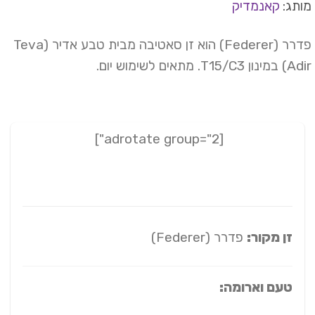
תג:
קאנמדיק
פדרר (Federer) הוא זן סאטיבה מבית טבע אדיר (Teva
ן T15/C3. מתאים לשימוש יום.
[adrotate group="2"]
זן מקור:
פדרר (Federer)
טעם וארומה: