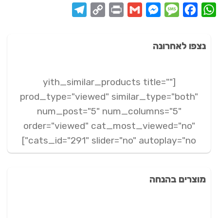
Telegram
Copy
Print
Messenger
Gmail
Message
Facebook
WhatsApp
Link
נצפו לאחרונה
[yith_similar_products title=""
prod_type="viewed" similar_type="both"
num_post="5" num_columns="5"
order="viewed" cat_most_viewed="no"
cats_id="291" slider="no" autoplay="no"]
מוצרים בהנחה