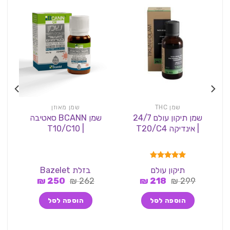
שמן THC
שמן מאוזן
שמן תיקון עולם 24/7
שמן BCANN סאטיבה
| אינדיקה T20/C4
| T10/C10
דורג
5.00
תיקון עולם
בזלת Bazelet
מתוך 5
המחיר
המחיר
המחיר
המחיר
₪
250
₪
262
₪
218
₪
299
המקורי
הנוכחי
המקורי
הנוכחי
היה:
הוא:
היה:
הוא:
הוספה לסל
הוספה לסל
250 ₪.
262 ₪.
218 ₪.
299 ₪.