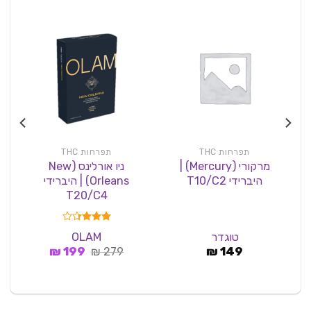
תפרחות THC
תפרחות THC
מרקורי (Mercury) |
ניו אורלינס (New
היברידי T10/C2
Orleans) | היברידי
T20/C4
דורג
טוגדר
OLAM
3.33
המחיר
המחיר
149
₪
279
₪
מתוך 5
199
₪
המקורי
הנוכחי
היה:
הוא:
199 ₪.
279 ₪.