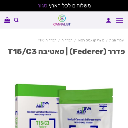
משלוחים לכל הארץ
סגור
Sk
conte
עמוד הבית
/
מוצרי קנאביס רפואי
/
תפרחות
/
תפרחות THC
רר (Federer) | סאטיבה T15/C3