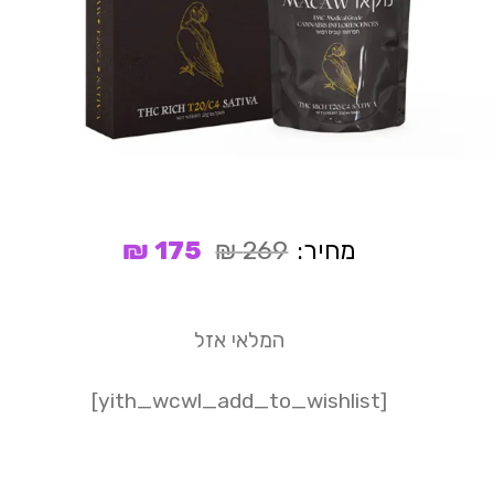
המחיר
המחיר
מחיר:
269
₪
175
₪
המקורי
הנוכחי
היה:
הוא:
175 ₪.
269 ₪.
המלאי אזל
[yith_wcwl_add_to_wishlist]