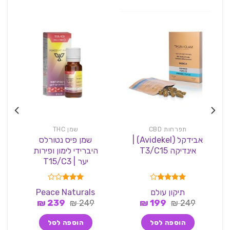
תפרחות CBD
שמן THC
אבידקל (Avidekel) |
שמן פיס נטורלס
אינדיקה T3/C15
היברידי לימון ופירות
יער | T15/C3
דורג
4.00
דורג
תיקון עולם
Peace Naturals
מתוך 5
3.00
המחיר
המחיר
המחיר
המחיר
249
₪
199
₪
249
₪
מתוך 5
239
₪
המקורי
הנוכחי
המקורי
הנוכחי
היה:
הוא:
היה:
הוא:
הוספה לסל
הוספה לסל
239 ₪.
249 ₪.
199 ₪.
249 ₪.