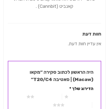
קאנביט (Cannbit) .
חוות דעת
אין עדיין חוות דעת.
היה הראשון לכתוב סקירה “מקאו
(Macaw) | סאטיבה T20/C4”
הדירוג שלך
*
1 מתוך 5 כוכבים
2 מתוך 5 כוכבים
3 מתוך 5 כוכבים