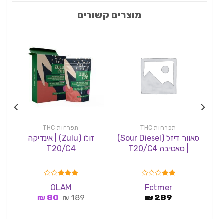
מוצרים קשורים
תפרחות THC
תפרחות THC
סאוור דיזל (Sour Diesel)
זולו (Zulu) | אינדיקה
| סאטיבה T20/C4
T20/C4
דורג
דורג
OLAM
Fotmer
3.00
2.00
המחיר
המחיר
מתוך
289
₪
189
₪
מתוך 5
80
₪
5
המקורי
הנוכחי
היה:
הוא: