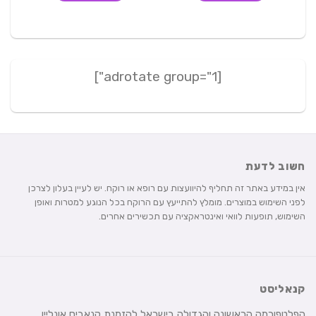
[adrotate group="1"]
חשוב לדעת
אין במידע באתר זה תחליף להיוועצות עם רופא או רוקח. יש לעיין בעלון לצרכן
לפני השימוש במוצרים. מומלץ להתייעץ עם הרוקח בכל הנוגע למטרות ואופן
השימוש, תופעות לוואי ואינטראקציה עם תכשירים אחרים.
קנאליסט
הפלטפורמה הראשונה והגדולה בישראל להזמנת קנאביס אונליין