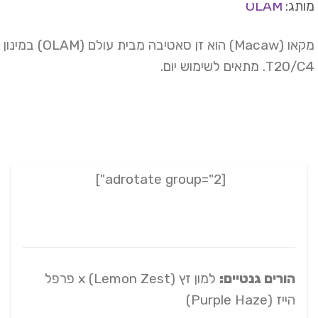
תג:
OLAM
מקאו (Macaw) הוא זן סאטיבה מבית עולם (OLAM) במינון
T2. מתאים לשימוש יום.
[adrotate group="2"]
הורים גנטיים:
למון זץ (Lemon Zest) x פרפל
הייז (Purple Haze)