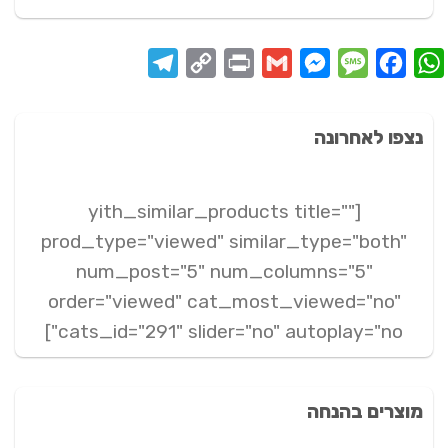
80 ₪.
189 ₪.
Telegram
Copy
Print
Messenger
Gmail
Message
Facebook
WhatsApp
Link
נצפו לאחרונה
[yith_similar_products title=""
prod_type="viewed" similar_type="both"
num_post="5" num_columns="5"
order="viewed" cat_most_viewed="no"
cats_id="291" slider="no" autoplay="no"]
מוצרים בהנחה