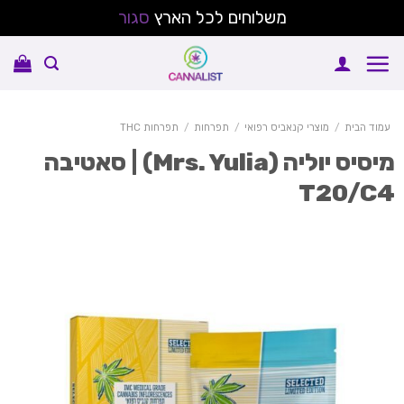
משלוחים לכל הארץ
סגור
Sk
conte
עמוד הבית
/
מוצרי קנאביס רפואי
/
תפרחות
/
תפרחות THC
מיסיס יוליה (Mrs. Yulia) | סאטיבה
T20/C