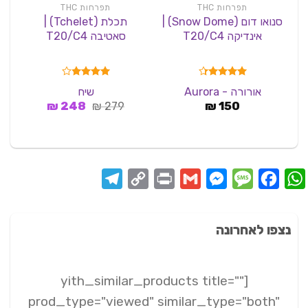
תפרחות THC
תפרחות THC
סנואו דום (Snow Dome) |
תכלת (Tchelet) |
אינדיקה T20/C4
סאטיבה T20/C4
דורג
4.33
דורג
אורורה - Aurora
שיח
מתוך 5
3.82
המחיר
המחיר
150
₪
279
₪
מתוך 5
248
₪
המקורי
הנוכחי
היה:
הוא:
248 ₪.
279 ₪.
Telegram
Copy
Print
Messenger
Gmail
Message
Facebook
WhatsApp
Link
נצפו לאחרונה
[yith_similar_products title=""
prod_type="viewed" similar_type="both"