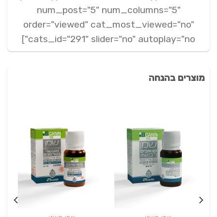
num_post="5" num_columns="5"
order="viewed" cat_most_viewed="no"
cats_id="291" slider="no" autoplay="no"]
מוצרים בהנחה