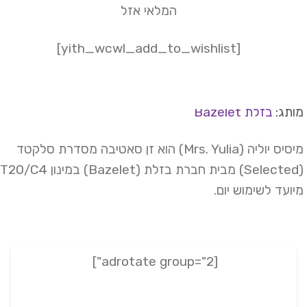
המלאי אזל
[yith_wcwl_add_to_wishlist]
תג:
בזלת Bazelet
מיסיס יוליה (Mrs. Yulia) הוא זן סאטיבה מסדרת סלקטד
(Selected) מבית חברת בזלת (Bazelet) במינון T20/C4.
ועד לשימוש יום.
[adrotate group="2"]