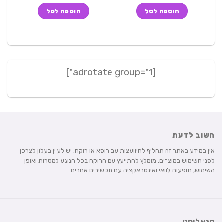
היה:
הוא:
היה:
הוא:
הוספה לסל
הוספה לסל
218 ₪.
299 ₪.
250 ₪.
262 ₪.
[adrotate group="1"]
חשוב לדעת
אין במידע באתר זה תחליף להיוועצות עם רופא או רוקח. יש לעיין בעלון לצרכן
לפני השימוש במוצרים. מומלץ להתייעץ עם הרוקח בכל הנוגע למטרות ואופן
השימוש, תופעות לוואי ואינטראקציה עם תכשירים אחרים.
קנאליסט