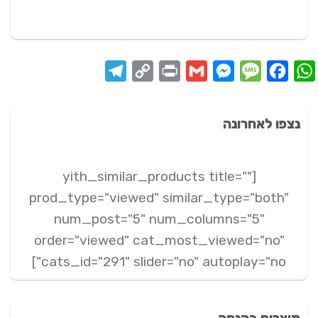
המקורי
הנוכחי
היה:
הוא:
199 ₪.
279 ₪.
Telegram
Copy
Print
Messenger
Gmail
Message
Facebook
WhatsApp
Link
נצפו לאחרונה
[yith_similar_products title=""
prod_type="viewed" similar_type="both"
num_post="5" num_columns="5"
order="viewed" cat_most_viewed="no"
cats_id="291" slider="no" autoplay="no"]