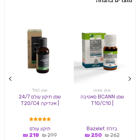
מוצרים בהנחה
שמן מאוזן
שמן THC
שמן BCANN סאטיבה
שמן תיקון עולם 24/7
| T10/C10
| אינדיקה T20/C4
הי
דורג
5.00
בזלת Bazelet
תיקון עולם
s
מתוך 5
המחיר
המחיר
המחיר
המחיר
₪
218
₪
299
₪
250
₪
262
המקורי
הנוכחי
המקורי
הנוכחי