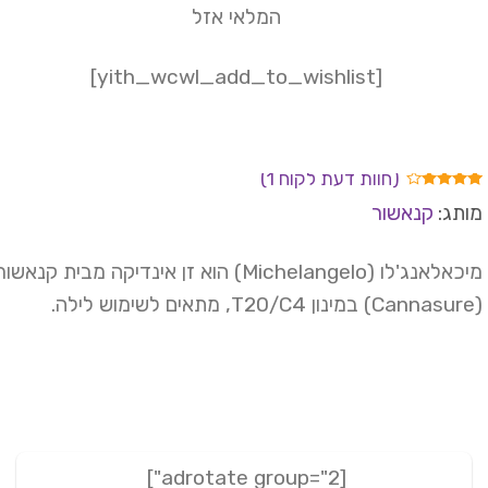
149 ₪.
259 ₪.
המלאי אזל
[yith_wcwl_add_to_wishlist]
(חוות דעת לקוח
1
)
ורג
תג:
קנאשור
4.
מתוך 5
וסס
מיכאלאנג'לו (Michelangelo) הוא זן אינדיקה מבית קנאשור
רוגים
וחות
[adrotate group="2"]