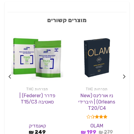
מוצרים קשורים
תפרחות THC
תפרחות THC
ניו אורלינס (New
פדרר (Federer) |
Orleans) | היברידי
סאטיבה T15/C3
T20/C4
דורג
OLAM
קאנמדיק
3.33
המחיר
המחיר
279
₪
מתוך 5
199
₪
249
₪