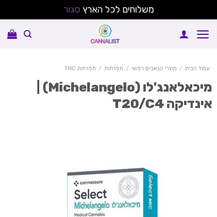
משלוחים לכל הארץ
סגור
Sk
conte
עמוד הבית
/
מוצרי קנאביס רפואי
/
תפרחות
/
תפרחות THC
מיכאלאנג'לו (Michelangelo) |
ינדיקה T20/C4