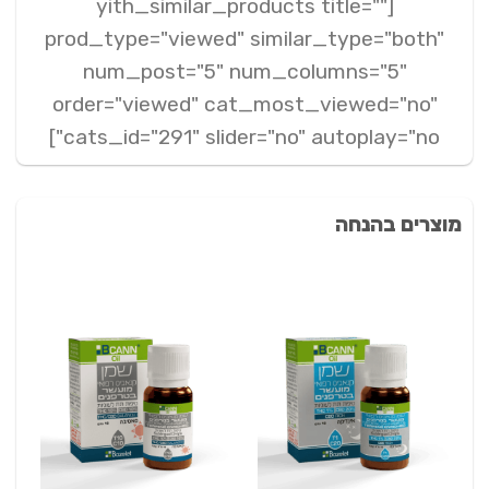
[yith_similar_products title=""
prod_type="viewed" similar_type="both"
num_post="5" num_columns="5"
order="viewed" cat_most_viewed="no"
cats_id="291" slider="no" autoplay="no"]
מוצרים בהנחה