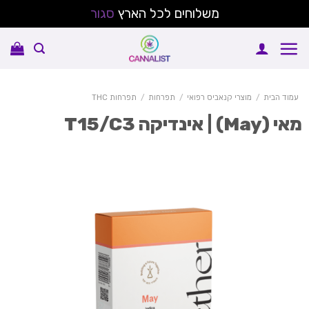
משלוחים לכל הארץ
סגור
Sk
conte
עמוד הבית
/
מוצרי קנאביס רפואי
/
תפרחות
/
תפרחות THC
 (May) | אינדיקה T15/C3