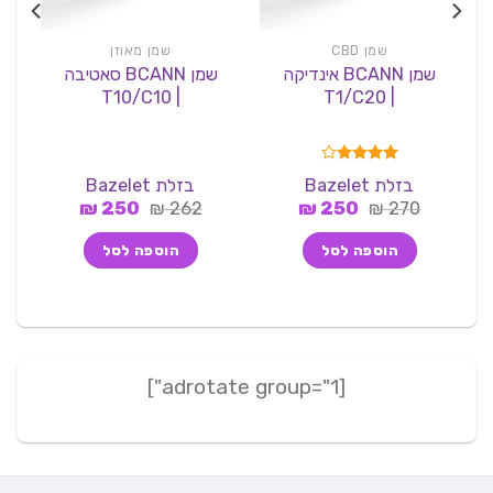
שמן CBD
שמן מאוזן
שמן BCANN אינדיקה
שמן BCANN סאטיבה
| T10/C10
| T1/C20
דורג
4.00
בזלת Bazelet
בזלת Bazelet
מתוך 5
המחיר
המחיר
המחיר
המחיר
₪
250
₪
262
₪
250
₪
270
המקורי
הנוכחי
המקורי
הנוכחי
היה:
הוא:
היה:
הוא:
הוספה לסל
הוספה לסל
250 ₪.
262 ₪.
250 ₪.
270 ₪.
[adrotate group="1"]