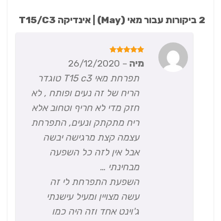
2 ביקורות עבור
מאי (May) | אינדיקה T15/C3
דורג
5
מיה
–
26/12/2020
מתוך 5
תפרחת מאי T15 c3 טוגדר
הריח של זה נעים ופותח , לא
חזק מדי לא חריף וטחוב אלא
ריח מתקתק ונעים, התפרחת
עצמה קצת מרגישה יבשה
אבל אין לזה כל השפעה
מבחינתי …
השפעת התפרחת לי זה
עשה מצויין ומעיל עישנתי
ג'וינט אחד וזה היה כמו