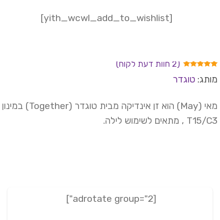
[yith_wcwl_add_to_wishlist]
(
2
חוות דעת לקוח)
ורגים
תג:
טוגדר
5.
מתוך
 מבוסס
ל
דירוגים
 לקוחות
מאי (May) הוא זן אינדיקה מבית טוגדר (Together) במינון
T , מתאים לשימוש לילה.
[adrotate group="2"]