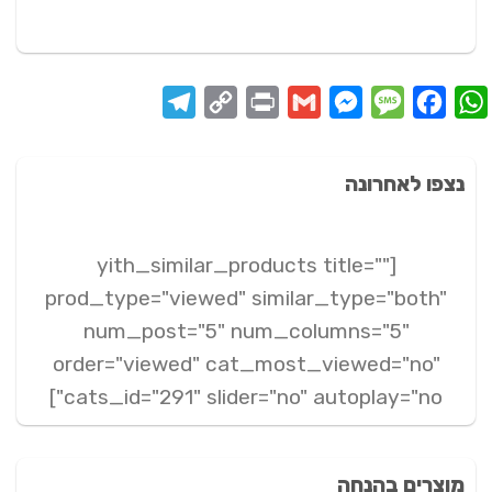
המקורי
הנוכחי
היה:
הוא:
109 ₪.
289 ₪.
Telegram
Copy
Print
Messenger
Gmail
Message
Facebook
WhatsApp
Link
נצפו לאחרונה
[yith_similar_products title=""
prod_type="viewed" similar_type="both"
num_post="5" num_columns="5"
order="viewed" cat_most_viewed="no"
cats_id="291" slider="no" autoplay="no"]
מוצרים בהנחה