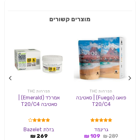
מוצרים קשורים
תפרחות THC
תפרחות THC
פואגו (Fuego) | סאטיבה
אמרלד (Emerald) |
T20/C4
סאטיבה T20/C4
דורג
5.00
דורג
4.00
גרינמד
בזלת Bazelet
מתוך 5
מתוך 5
המחיר
המחיר
₪
269
₪
109
₪
289