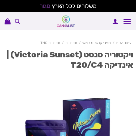
משלוחים לכל הארץ
סגור
Sk
conte
עמוד הבית
/
מוצרי קנאביס רפואי
/
תפרחות
/
תפרחות THC
ויקטוריה סנסט (Victoria Sunset) |
ינדיקה T20/C4