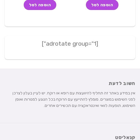
היה:
הוא:
היה:
הוא:
הוספה לסל
הוספה לסל
239 ₪.
249 ₪.
218 ₪.
299 ₪.
[adrotate group="1"]
חשוב לדעת
אין במידע באתר זה תחליף להיוועצות עם רופא או רוקח. יש לעיין בעלון לצרכן
לפני השימוש במוצרים. מומלץ להתייעץ עם הרוקח בכל הנוגע למטרות ואופן
השימוש, תופעות לוואי ואינטראקציה עם תכשירים אחרים.
קנאליסט