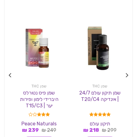
שמן THC
שמן THC
שמן תיקון עולם 24/7
שמן פיס נטורלס
| אינדיקה T20/C4
היברידי לימון ופירות
יער | T15/C3
דורג
5.00
דורג
תיקון עולם
Peace Naturals
מתוך 5
3.00
המחיר
המחיר
המחיר
המחיר
299
₪
218
₪
249
₪
מתוך 5
239
₪
המקורי
הנוכחי
המקורי
הנוכחי