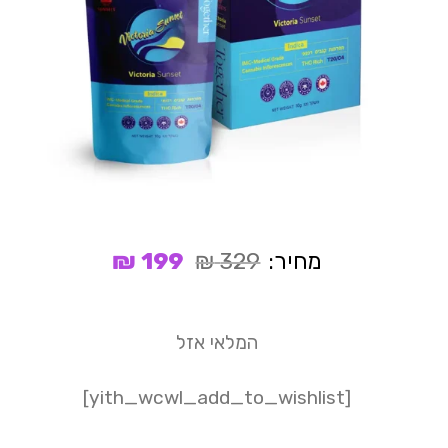
המחיר
המחיר
מחיר:
329
₪
199
₪
המקורי
הנוכחי
היה:
הוא:
199 ₪.
329 ₪.
המלאי אזל
[yith_wcwl_add_to_wishlist]