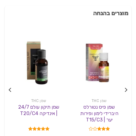
מוצרים בהנחה
שמן THC
שמן THC
שמן פיס נטורלס
שמן תיקון עולם 24/7
היברידי לימון ופירות
| אינדיקה T20/C4
יער | T15/C3
דורג
דורג
5.00