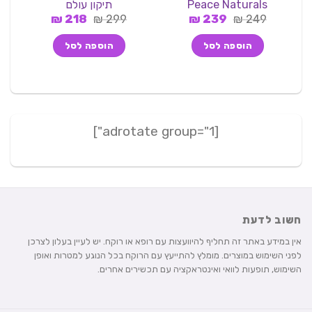
Peace Naturals
תיקון עולם
3.00
מתוך 5
המחיר
המחיר
המחיר
המחיר
249
₪
מתוך 5
239
₪
299
₪
218
₪
המקורי
הנוכחי
המקורי
הנוכחי
היה:
הוא:
היה:
הוא:
הוספה לסל
הוספה לסל
218 ₪.
299 ₪.
239 ₪.
249 ₪.
[adrotate group="1"]
חשוב לדעת
אין במידע באתר זה תחליף להיוועצות עם רופא או רוקח. יש לעיין בעלון לצרכן
לפני השימוש במוצרים. מומלץ להתייעץ עם הרוקח בכל הנוגע למטרות ואופן
השימוש, תופעות לוואי ואינטראקציה עם תכשירים אחרים.