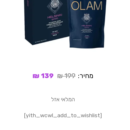
המחיר
המחיר
מחיר:
199
₪
139
₪
המקורי
הנוכחי
היה:
הוא:
139 ₪.
199 ₪.
המלאי אזל
[yith_wcwl_add_to_wishlist]