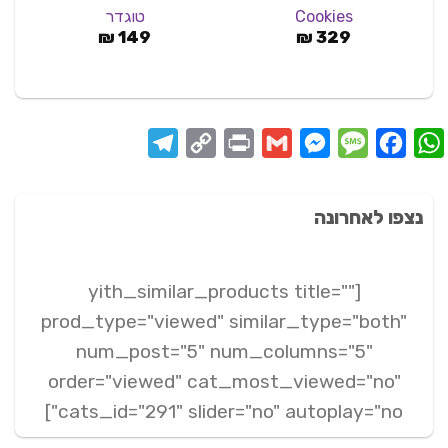
Cookies
טוגדר
₪
149
₪
329
Telegram
Copy
Print
Messenger
Gmail
Message
Facebook
WhatsApp
Link
נצפו לאחרונה
[yith_similar_products title=""
prod_type="viewed" similar_type="both"
num_post="5" num_columns="5"
order="viewed" cat_most_viewed="no"
cats_id="291" slider="no" autoplay="no"]