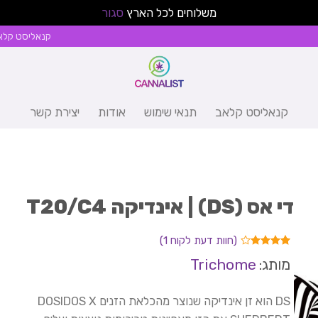
משלוחים לכל הארץ
סגור
קנאליסט קלא
קנאליסט קלאב
תנאי שימוש
אודות
יצירת קשר
די אס (DS) | אינדיקה T20/C4
(חוות דעת לקוח
1
)
1
מדורג
מותג:
Trichome
4.00
מתוך 5
מבוסס
על
DS הוא זן אינדיקה שנוצר מהכלאת הזנים DOSIDOS X
דירוגים
של