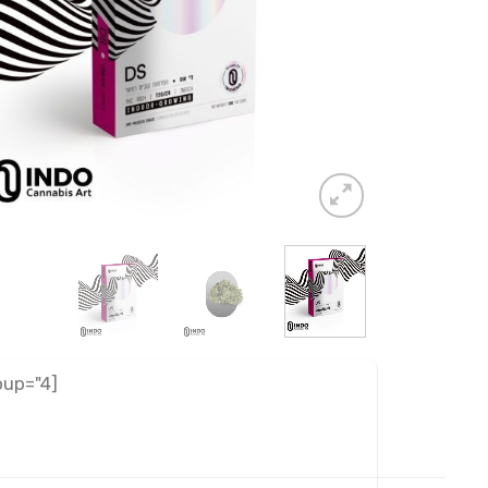
[adrotate group="4"]