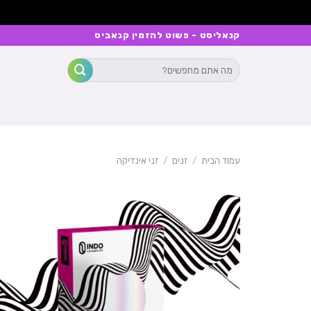
Ski
קנאליסט - פשוט להזמין קנאביס
t
חיפוש
conten
עבור:
עמוד הבית
/
זנים
/
זני אינדיקה