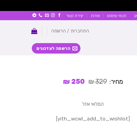
ב
תנאי שימוש
אודות
יצירת קשר
התחברות / הרשמה
הרשמה לעדכונים
המחיר
המחיר
₪
250
₪
329
מחיר:
המקורי
הנוכחי
היה:
הוא:
250 ₪.
329 ₪.
המלאי אזל
[yith_wcwl_add_to_wishlist]