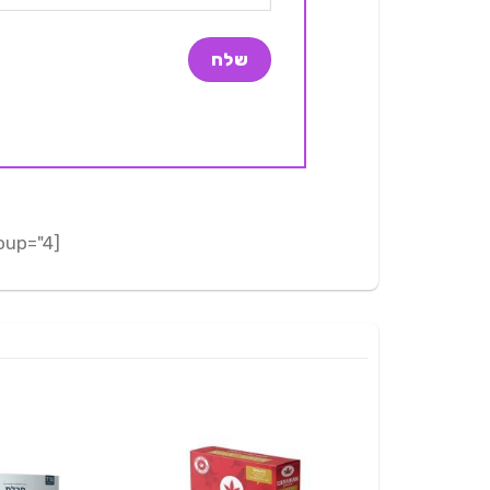
[adrotate group="4"]