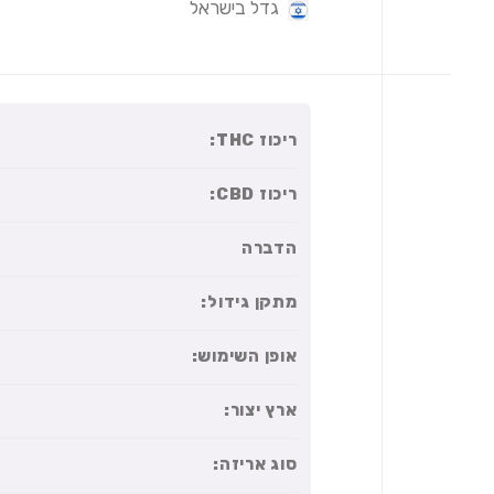
גדל בישראל
ריכוז THC:
ריכוז CBD:
הדברה
מתקן גידול:
אופן השימוש:
ארץ יצור:
סוג אריזה: