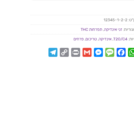
"ט:
12345-1-2-2
וריות:
זני אינדיקה
,
תפרחות THC
ות:
T20/C4
,
אינדיקה
,
טריכום
,
פרחים
Telegram
Copy
Print
Messenger
Gmail
Message
Facebook
WhatsApp
Link