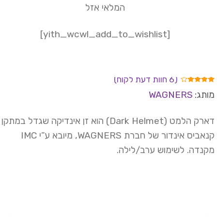
100 ₪.
269 ₪.
המלאי אזל
[yith_wcwl_add_to_wishlist]
(
6
חוות דעת לקוח)
ורגים
תג:
WAGNERS
4.
מתוך 5
וסס
דארק הלמט (Dark Helmet) הוא זן אינדיקה שגדל במתקן
רוגים
קנאביס אינדור של חברת WAGNERS, מיובא ע”י IMC
וחות
נדה. לשימוש ערב/לילה.