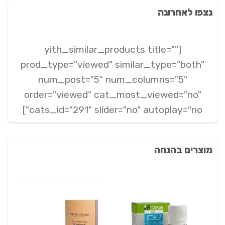
נצפו לאחרונה
[yith_similar_products title=""
prod_type="viewed" similar_type="both"
num_post="5" num_columns="5"
order="viewed" cat_most_viewed="no"
cats_id="291" slider="no" autoplay="no"]
מוצרים בהנחה