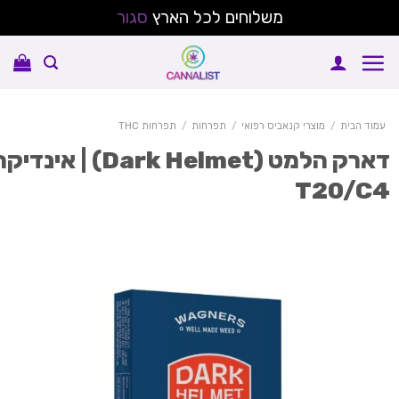
משלוחים לכל הארץ
סגור
Sk
conte
עמוד הבית
/
מוצרי קנאביס רפואי
/
תפרחות
/
תפרחות THC
דארק הלמט (Dark Helmet) | אינדיקה
T20/C