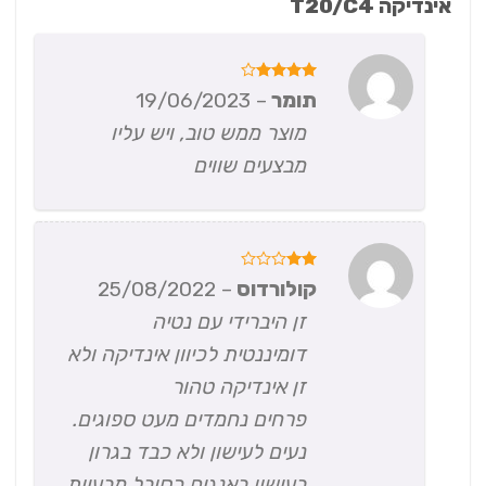
אינדיקה T20/C4
דורג
4
תומר
–
19/06/2023
מתוך 5
מוצר ממש טוב, ויש עליו
מבצעים שווים
דורג
קולורדוס
–
25/08/2022
2
מתוך
זן היברידי עם נטיה
5
דומיננטית לכיוון אינדיקה ולא
זן אינדיקה טהור
פרחים נחמדים מעט ספוגים.
נעים לעישון ולא כבד בגרון
בעישון באנגים כסובל מבעיות