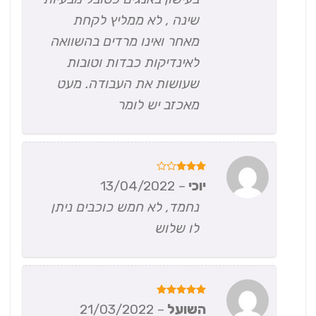
שינה , לא ממליץ לקחת
מאחר ואינו מרדים בהשוואה
לאינדיקות כבדות וטובות
שעושות את העבודה. מעט
מאכזב יש לומר
דורג
3
יוכי
–
13/04/2022
מתוך 5
נחמד, לא חמש כוכבים ניתן
לו שלוש
דורג
5
השועל
–
21/03/2022
מתוך 5