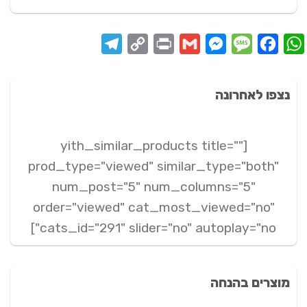
Telegram
Copy
Print
Messenger
Gmail
Message
Facebook
WhatsApp
Link
נצפו לאחרונה
[yith_similar_products title=""
prod_type="viewed" similar_type="both"
num_post="5" num_columns="5"
order="viewed" cat_most_viewed="no"
cats_id="291" slider="no" autoplay="no"]
מוצרים בהנחה