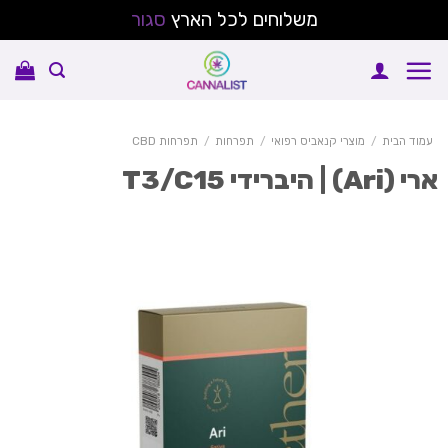
משלוחים לכל הארץ
סגור
Sk
conte
עמוד הבית
/
מוצרי קנאביס רפואי
/
תפרחות
/
תפרחות CBD
 (Ari) | היברידי T3/C15