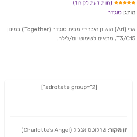
(חוות דעת לקוח
1
)
ורג
5.00
תג:
טוגדר
מתוך 5
וסס על
רוגים של
וחות
ארי (Ari) הוא זן היברידי מבית טוגדר (Together) במינון
T, מתאים לשימוש יום/לילה.
[adrotate group="2"]
זן מקור
: שרלוטס אנג'ל (Charlotte’s Angel)