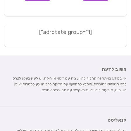
[adrotate group="1"]
חשוב לדעת
אין במידע באתר זה תחליף להיוועצות עם רופא או רוקח. יש לעיין בעלון לצרכן
לפני השימוש במוצרים. מומלץ להתייעץ עם הרוקח בכל הנוגע למטרות ואופן
השימוש, תופעות לוואי ואינטראקציה עם תכשירים אחרים.
קנאליסט
הפלטפורמה הראשונה והגדולה בישראל להזמנת קנאביס אונליין