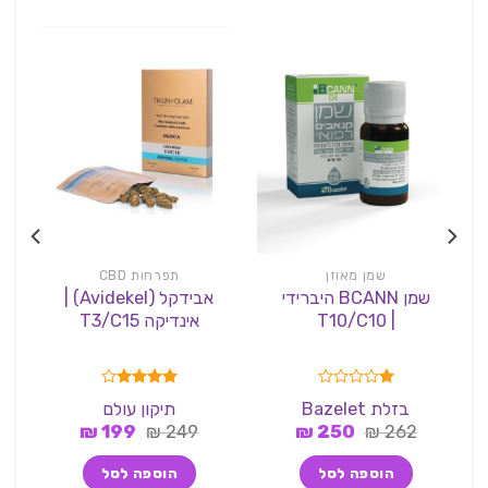
שמן מאוזן
תפרחות CBD
שמן BCANN היברידי
אבידקל (Avidekel) |
| T10/C10
אינדיקה T3/C15
דורג
דורג
4.00
בזלת Bazelet
תיקון עולם
1.00
מתוך 5
המחיר
המחיר
המחיר
המחיר
262
₪
מתוך
250
₪
249
₪
199
₪
5
המקורי
הנוכחי
המקורי
הנוכחי
היה:
הוא:
היה:
הוא:
הוספה לסל
הוספה לסל
199 ₪.
249 ₪.
250 ₪.
262 ₪.