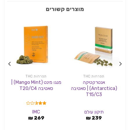
מוצרים קשורים
תפרחות THC
תפרחות THC
אנטרקטיקה
מנגו מינט (Mango Mint) |
(Antarctica) | סאטיבה
סאטיבה T20/C4
T15/C3
דורג
תיקון עולם
IMC
2.50
239
₪
מתוך
269
₪
5