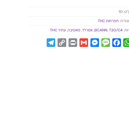
"ט:
10
וריה:
תפרחות THC
ות:
T20/C4
,
BCANN
,
אמרלד
,
סאטיבה
,
עתיר THC
Telegram
Copy
Print
Messenger
Gmail
Message
Facebook
WhatsApp
Link