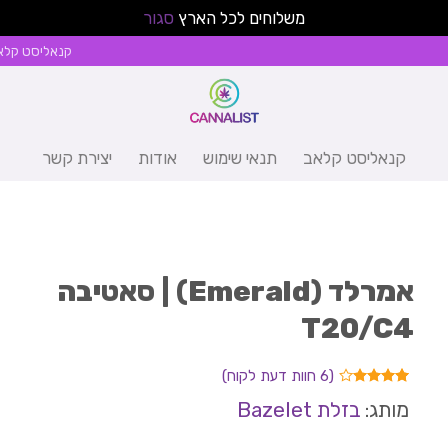
משלוחים לכל הארץ
סגור
קנאליסט קלא
קנאליסט קלאב
תנאי שימוש
אודות
יצירת קשר
אמרלד (Emerald) | סאטיבה
T20/C4
(
6
חוות דעת לקוח)
6
מדורגים
מותג:
בזלת Bazelet
4.00
מתוך 5
מבוסס