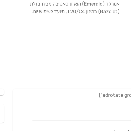
על
אמרלד (Emerald) הוא זן סאטיבה מבית בזלת
דירוגים
של
(Bazelet) במינון T20/C4, מיועד לשימוש יום.
לקוחות