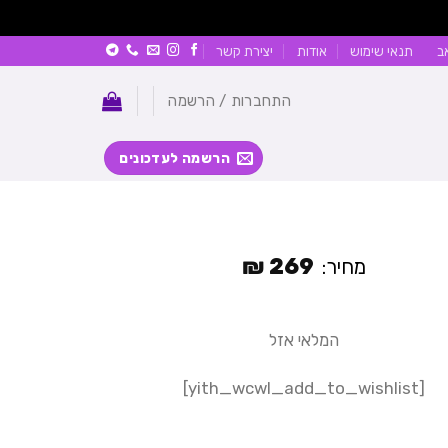
ב
תנאי שימוש
אודות
יצירת קשר
התחברות / הרשמה
הרשמה לעדכונים
₪
269
מחיר:
המלאי אזל
[yith_wcwl_add_to_wishlist]