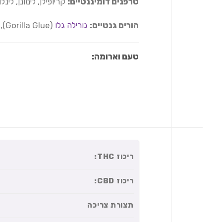
טרפנים דומיננטיים:
קריופילן, לימונן, לינלו
הורים גנטיים:
גורילה גלו
(Gorilla Glue),
טעם וארומה:
ריכוז THC:
ריכוז CBD:
תצורת צריכה