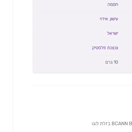
חממה
עישון
,
אידוי
ישראל
צנצנת פלסטיק
10 גרם