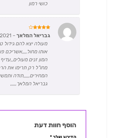
כושי רמון
דורג
4
גבריאל המלאך
–
2021
מתוך 5
מעולה יצא להם גידול ט
אותו מחול,,,,אשריכם פ
המון זנים מעולים,,עד
מחו"ל רק תרימו את הר
המחירים,,,,,תודה ותמשי
גבריאל המלאך,,,,,
הוסף חוות דעת
הדירוג שלך
*