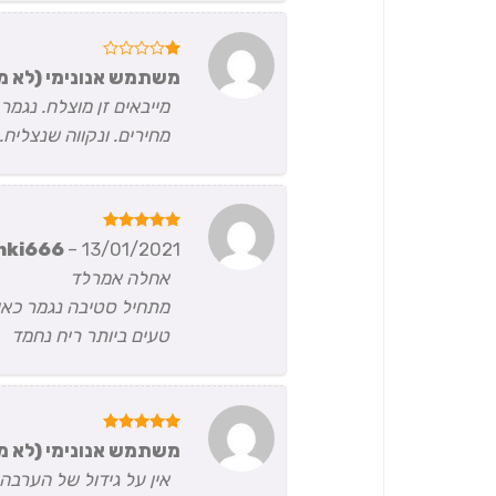
דורג
משתמש אנונימי (לא מ
1
מתוך
מייבאים זן מוצלח. נגמ
5
מחירים. ונקווה שנצליח
דורג
5
hki666
–
13/01/2021
מתוך 5
אחלה אמרלד
מתחיל סטיבה נגמר כאי
טעים ביותר ריח נחמד
דורג
5
משתמש אנונימי (לא מ
מתוך 5
אין על גידול של הערב