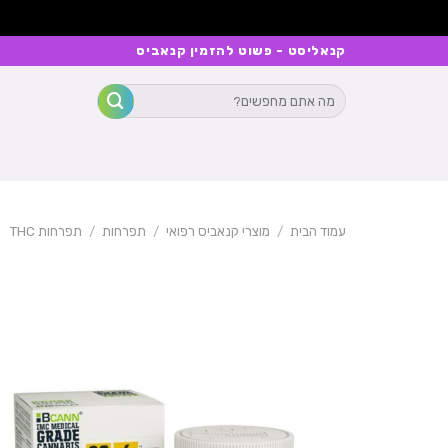
Ski
קנאליסט - פשוט להזמין קנאביס
t
חיפוש
conten
עבור:
עמוד הבית
/
מוצרי קנאביס רפואי
/
תפרחות
/
תפרחות THC