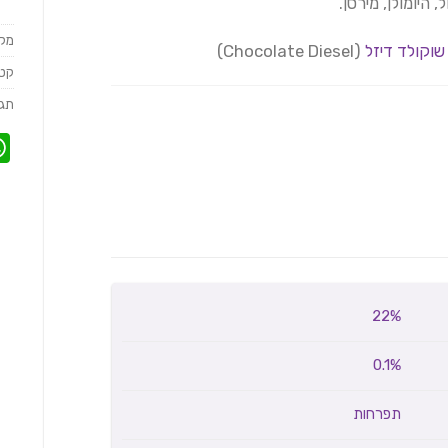
ל, היומולן, מירסן.
מק
שוקולד דיזל
(Chocolate Diesel)
קטג
תגי
22%
0.1%
תפרחות