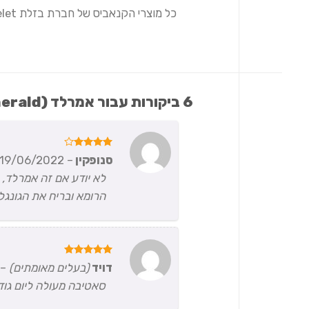
6 ביקורות עבור
אמרלד (Emerald) | סאטיבה T20/C4
דורג
4
סנופקין
–
19/06/2022
מתוך 5
לא יודע אם זה אמרלד,
הרומא ובריח את הגונג
דורג
5
דויד
(בעלים מאומתים)
–
מתוך 5
סאטיבה מעולה ליום גוד