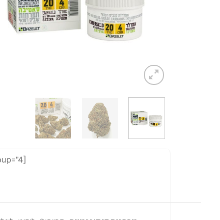
[adrotate group="4"]