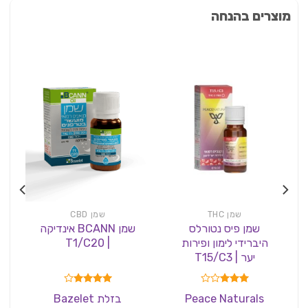
מוצרים בהנחה
שמן THC
שמן CBD
שמן פיס נטורלס
שמן BCANN אינדיקה
היברידי לימון ופירות
| T1/C20
| 
יער | T15/C3
דורג
דורג
4.00
Peace Naturals
בזלת Bazelet
3.00
מתוך 5