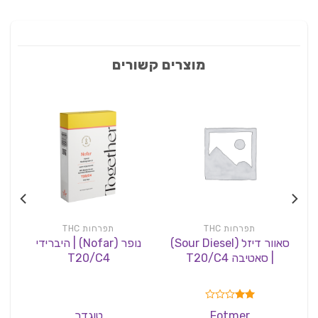
מוצרים קשורים
תפרחות THC
תפרחות THC
סאוור דיזל (Sour Diesel)
נופר (Nofar) | היברידי
| סאטיבה T20/C4
T20/C4
|
דורג
Fotmer
טוגדר