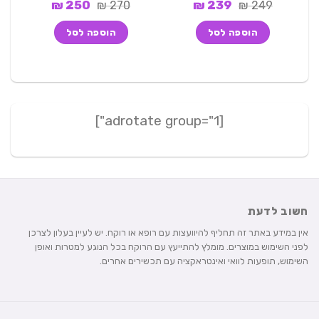
המחיר
המחיר
המחיר
המחיר
249
₪
מתוך 5
239
₪
270
₪
250
₪
המקורי
הנוכחי
המקורי
הנוכחי
היה:
הוא:
היה:
הוא:
הוספה לסל
הוספה לסל
250 ₪.
270 ₪.
239 ₪.
249 ₪.
[adrotate group="1"]
חשוב לדעת
אין במידע באתר זה תחליף להיוועצות עם רופא או רוקח. יש לעיין בעלון לצרכן
לפני השימוש במוצרים. מומלץ להתייעץ עם הרוקח בכל הנוגע למטרות ואופן
השימוש, תופעות לוואי ואינטראקציה עם תכשירים אחרים.