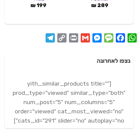
2.00
מתוך
289
₪
199
₪
5
Telegram
Copy
Print
Messenger
Gmail
Message
Facebook
WhatsApp
Link
נצפו לאחרונה
[yith_similar_products title=""
prod_type="viewed" similar_type="both"
num_post="5" num_columns="5"
order="viewed" cat_most_viewed="no"
cats_id="291" slider="no" autoplay="no"]