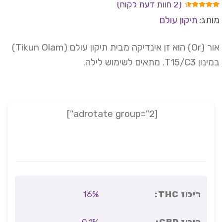
(
2
חוות דעת לקוח)
ורגים
תג:
תיקון עולם
4.
מתוך
 מבוסס
ל
דירוגים
אור (Or) הוא זן אינדיקה מבית תיקון עולם (Tikun Olam)
וחות
T15/C3. מתאים לשימוש לילה.
[adrotate group="2"]
ריכוז THC:
16%
ריכוז CBD: