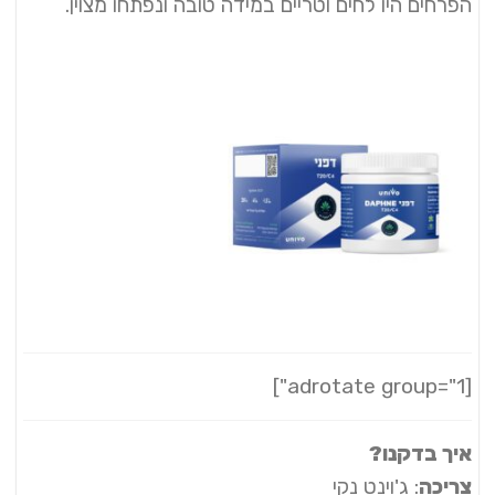
הפרחים היו לחים וטריים במידה טובה ונפתחו מצוין.
[adrotate group="1"]
איך בדקנו?
צריכה
: ג'וינט נקי