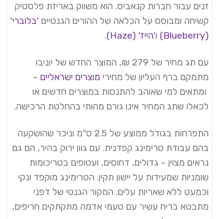
זנים עבור חברות קנאביס. הוא משווק באריזת פלסטיק
קשיחה ומבוסס על הכלאה של ההורים הגנטיים
'בלוברי'
(Blueberry)
ו
'הייז' (Haze)
.
עם תג מחיר של 279 ₪, המוצר החדש של יוניבו
מתמקם ברף העליון של מחירי
מוצרים ישראליים
–
ומתאים למי שאוהב להתנסות במוצרים חדשים או
לכאלו שתג המחיר אינו גורם מהותי בהחלטת הרכישה.
התפרחות בגודל ממוצע של 2.5 ס"מ וניכר שהושקעה
בהם עבודת טרימינג קפדנית. עם גוון ירוק בהיר, הם גם
נראים מצוין – גדולים, דחוסים, ועטופים בטריכומות
שומניות שמעידות על יישון תקין. הטרימינג מוקפד ונקי
וכמעט ללא שאריות עלים. המקור הגנטי של דפני
מתבטא בריח עשיר עם טעמי אדמה מתקתקים חריפים,