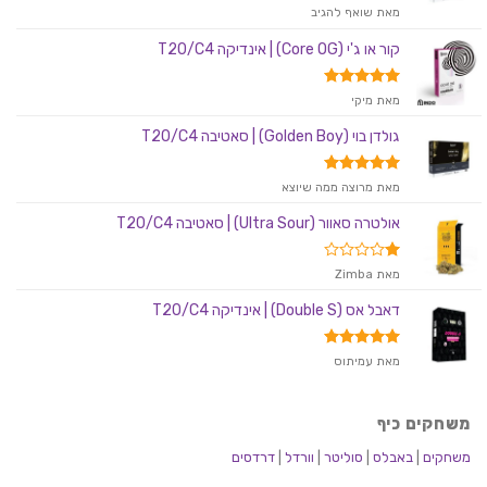
דורג
מאת שואף להגיב
2
מתוך
קור או ג'י (Core OG) | אינדיקה T20/C4
5
דורג
5
מאת מיקי
מתוך 5
גולדן בוי (Golden Boy) | סאטיבה T20/C4
דורג
5
מאת מרוצה ממה שיוצא
מתוך 5
אולטרה סאוור (Ultra Sour) | סאטיבה T20/C4
דורג
מאת Zimba
1
מתוך
דאבל אס (Double S) | אינדיקה T20/C4
5
דורג
5
מאת עמיתוס
מתוך 5
משחקים כיף
משחקים
|
באבלס
|
סוליטר
|
וורדל
|
דרדסים