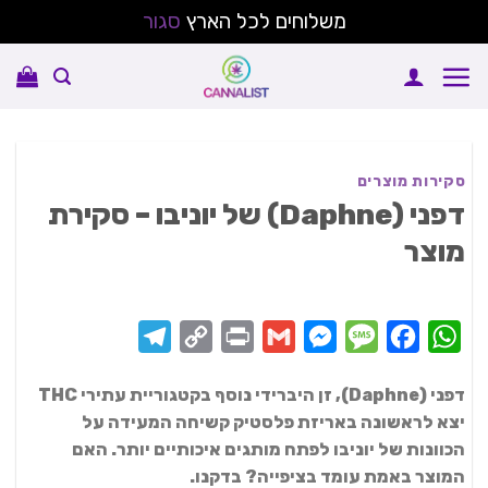
משלוחים לכל הארץ
סגור
Ski
t
conten
סקירות מוצרים
דפני (Daphne) של יוניבו – סקירת
מוצר
Telegram
Copy
Print
Messenger
Gmail
Message
Facebook
WhatsApp
Link
דפני (Daphne), זן היברידי נוסף בקטגוריית עתירי THC
יצא לראשונה באריזת פלסטיק קשיחה המעידה על
הכוונות של יוניבו לפתח מותגים איכותיים יותר. האם
המוצר באמת עומד בציפייה? בדקנו.