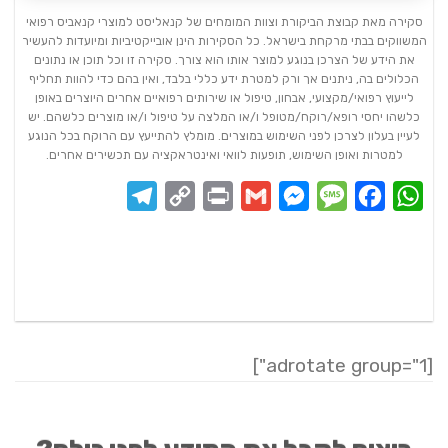
סקירה מאת קבוצת הביקורת וצוות המומחים של קנאליסט למוצרי קנאביס רפואי
המשווקים בבתי מרקחת בישראל. כל הסקירות הינן אובייקטיביות ומיועדות להעשיר
את הידע של הצרכן בנוגע למוצר אותו הוא צורך. סקירה זו וכל תוכן או נתונים
הכלולים בה, ניתנים אך ורק למטרת ידע כללי בלבד, ואין בהם כדי להוות תחליף
לייעוץ רפואי/מקצועי, אבחון, טיפול או שירותים רפואיים אחרים היוצרים באופן
כלשהו יחסי רופא/רוקח/מטופל ו/או המלצה על טיפול ו/או מוצרים כלשהם. יש
לעיין בעלון לצרכן לפני השימוש במוצרים. מומלץ להתייעץ עם הרוקח בכל הנוגע
למטרות ואופן השימוש, תופעות לוואי ואינטראקציה עם תכשירים אחרים.
Telegram
Copy
Print
Messenger
Gmail
Message
Facebook
WhatsApp
Link
[adrotate group="1"]