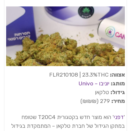
אצווה:
FLR210108 | 23.3%THC
מותג:
יוניבו – Univo
גידול:
טלקאן
מחיר:
279 (₪₪₪)
'
דפני
' הוא מוצר חדש בקטגורית T20C4 שטופח
במתקן הגידול של חברת טלקאן – המתמקדת בגידול