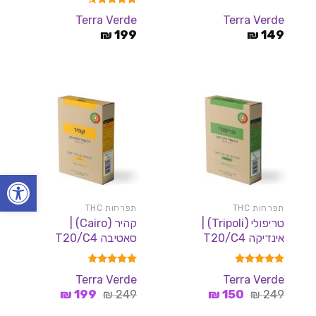
דורג
4.50
Terra Verde
Terra Verde
מתוך 5
₪
199
₪
149
פתח סרגל
תפרחות THC
תפרחות THC
טריפולי (Tripoli) |
קהיר (Cairo) |
אינדיקה T20/C4
סאטיבה T20/C4
דורג
4.83
דורג
4.67
Terra Verde
Terra Verde
מתוך 5
מתוך 5
המחיר
המחיר
המחיר
המחיר
₪
199
₪
249
₪
150
₪
249
המקורי
הנוכחי
המקורי
הנוכחי