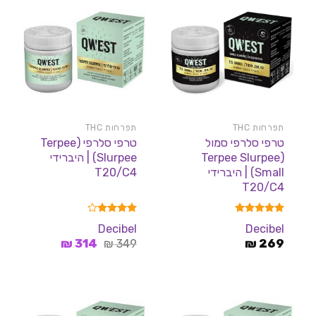
תפרחות THC
תפרחות THC
טרפי סלרפי סמול
טרפי סלרפי (Terpee
(Terpee Slurpee
Slurpee) | היברידי
Small) | היברידי
T20/C4
T20/C4
דורג
5.00
דורג
4.00
Decibel
Decibel
מתוך 5
מתוך 5
המחיר
המחיר
₪
314
₪
349
₪
269
המקורי
הנוכחי
היה:
הוא:
314 ₪.
349 ₪.