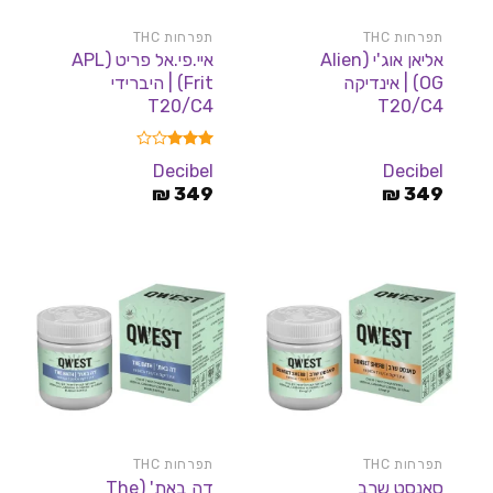
תפרחות THC
תפרחות THC
אליאן אוג'י (Alien
איי.פי.אל פריט (APL
OG) | אינדיקה
Frit) | היברידי
T20/C4
T20/C4
דורג
Decibel
Decibel
3.00
349
₪
מתוך 5
349
₪
תפרחות THC
תפרחות THC
סאנסט שרב
דה באת' (The