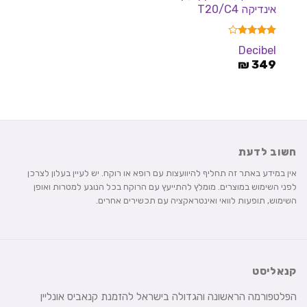
אינדיקה T20/C4
דורג
4.00
Decibel
מתוך 5
₪
349
חשוב לדעת
אין במידע באתר זה תחליף להיוועצות עם רופא או רוקח. יש לעיין בעלון לצרכן
לפני השימוש במוצרים. מומלץ להתייעץ עם הרוקח בכל הנוגע למטרות ואופן
השימוש, תופעות לוואי ואינטראקציה עם תכשירים אחרים.
קנאליסט
הפלטפורמה הראשונה והגדולה בישראל להזמנת קנאביס אונליין