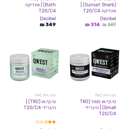
(Sunset Sherb) |
Bath) | אינדיקה
אינדיקה T20/C4
T20/C4
Decibel
Decibel
המחיר
המחיר
₪
349
₪
314
₪
349
המקורי
הנוכחי
היה:
הוא:
314 ₪.
349 ₪.
תפרחות THC
תפרחות THC
טי.קיי.או סמול (TKO
טי.קיי.או (TKO) |
Small) | היברידי
היברידי T20/C4
T20/C4
דורג