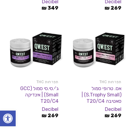
Decibel
Decibel
2.33
269
₪
מתוך
349
₪
5
תפרחות THC
תפרחות THC
אס. טרופי סמול
ג'י.סי.סי סמול (GCC
(S.Trophy Small) |
Small) | אינדיקה
סאטיבה T20/C4
T20/C4
Decibel
Decibel
פתח סרגל
₪
269
₪
269