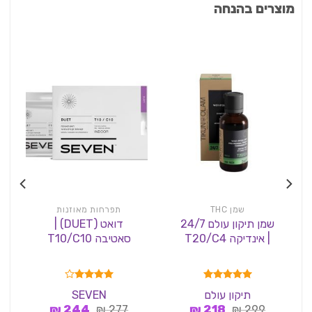
מוצרים בהנחה
שמן THC
תפרחות מאוזנות
שמן תיקון עולם 24/7
דואט (DUET) |
| אינדיקה T20/C4
סאטיבה T10/C10
דורג
5.00
דורג
4.00
תיקון עולם
SEVEN
מתוך 5
מתוך 5
המחיר
המחיר
המחיר
המחיר
₪
244
₪
277
₪
218
₪
299