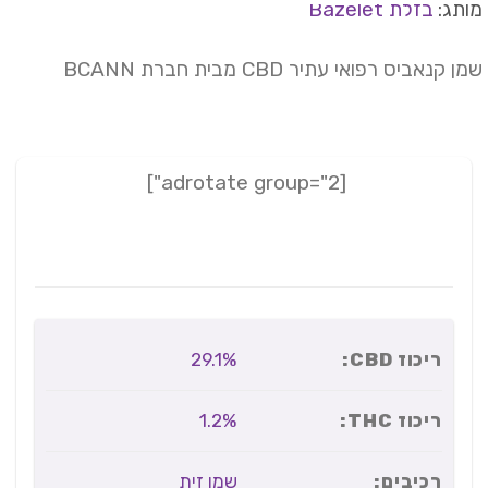
תג:
בזלת Bazelet
 קנאביס רפואי עתיר CBD מבית חברת BCANN
[adrotate group="2"]
ריכוז CBD:
29.1%
ריכוז THC:
1.2%
רכיבים:
שמן זית