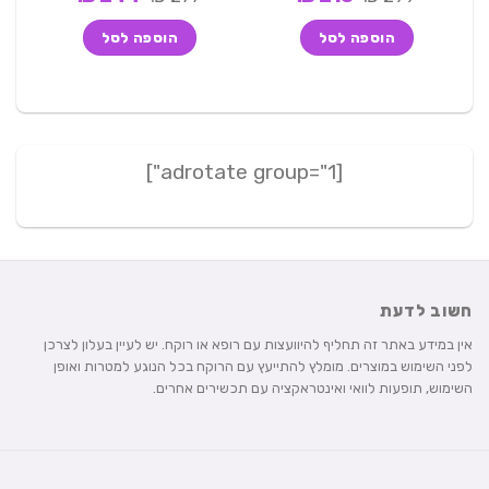
המקורי
הנוכחי
המקורי
הנוכחי
היה:
הוא:
היה:
הוא:
הוספה לסל
הוספה לסל
244 ₪.
277 ₪.
218 ₪.
299 ₪.
[adrotate group="1"]
חשוב לדעת
אין במידע באתר זה תחליף להיוועצות עם רופא או רוקח. יש לעיין בעלון לצרכן
לפני השימוש במוצרים. מומלץ להתייעץ עם הרוקח בכל הנוגע למטרות ואופן
השימוש, תופעות לוואי ואינטראקציה עם תכשירים אחרים.