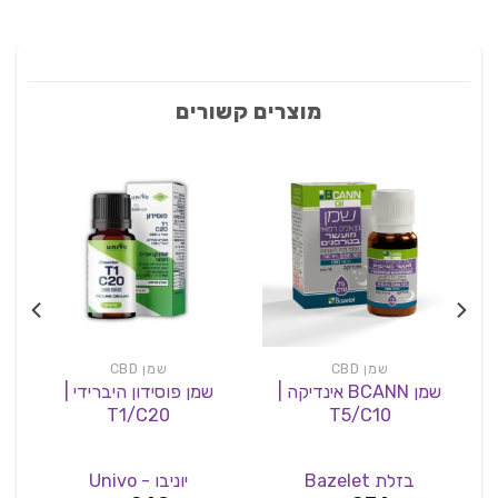
מוצרים קשורים
שמן CBD
שמן CBD
שמן BCANN אינדיקה |
שמן פוסידון היברידי |
שמ
T1/C20
T5/C10
בזלת Bazelet
יוניבו - Univo