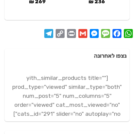
₪
269
₪
236
Telegram
Copy
Print
Messenger
Gmail
Message
Facebook
WhatsApp
Link
נצפו לאחרונה
[yith_similar_products title=""
prod_type="viewed" similar_type="both"
num_post="5" num_columns="5"
order="viewed" cat_most_viewed="no"
cats_id="291" slider="no" autoplay="no"]