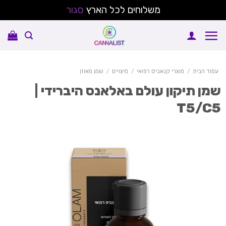
משלוחים לכל הארץ
סגור
Sk
conte
עמוד הבית
/
מוצרי קנאביס רפואי
/
מיצויים
/
שמן מאוזן
מן תיקון עולם באלאנס היברידי |
T5/C