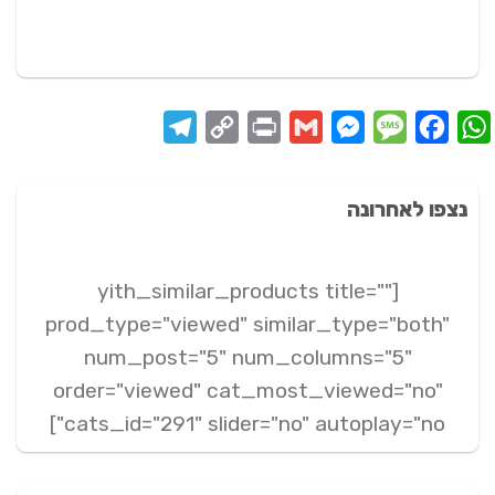
Telegram
Copy
Print
Messenger
Gmail
Message
Facebook
WhatsApp
Link
נצפו לאחרונה
[yith_similar_products title=""
prod_type="viewed" similar_type="both"
num_post="5" num_columns="5"
order="viewed" cat_most_viewed="no"
cats_id="291" slider="no" autoplay="no"]