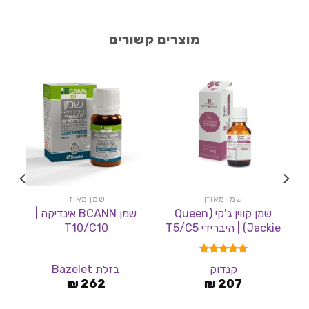
מוצרים קשורים
שמן מאוזן
שמן מאוזן
שמן קווין ג'קי (Queen
שמן BCANN אינדיקה |
שמן
Jackie) | היברידי T5/C5
T10/C10
מנטה
דורג
5.00
קנדוק
בזלת Bazelet
מתוך 5
₪
262
₪
207