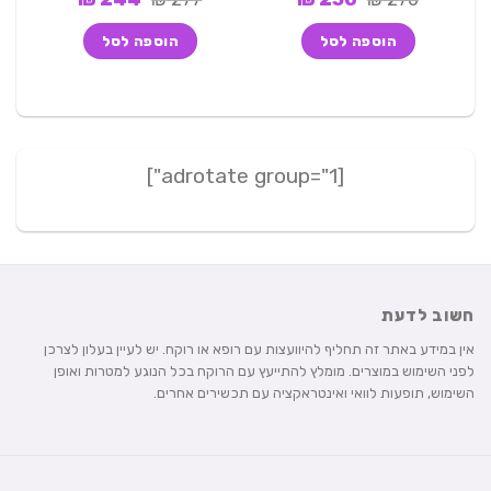
המקורי
הנוכחי
המקורי
הנוכחי
היה:
הוא:
היה:
הוא:
הוספה לסל
הוספה לסל
244 ₪.
277 ₪.
250 ₪.
270 ₪.
[adrotate group="1"]
חשוב לדעת
אין במידע באתר זה תחליף להיוועצות עם רופא או רוקח. יש לעיין בעלון לצרכן
לפני השימוש במוצרים. מומלץ להתייעץ עם הרוקח בכל הנוגע למטרות ואופן
השימוש, תופעות לוואי ואינטראקציה עם תכשירים אחרים.