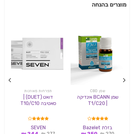
מוצרים בהנחה
שמן CBD
תפרחות מאוזנות
שמן BCANN אינדיקה
דואט (DUET) |
| T1/C20
סאטיבה T10/C10
דורג
4.00
דורג
4.00
בזלת Bazelet
SEVEN
מתוך 5
מתוך 5
המחיר
המחיר
המחיר
המחיר
₪
244
₪
277
₪
250
₪
270