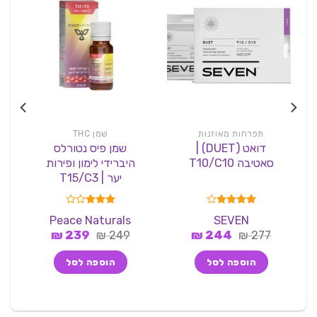
תפרחות מאוזנות
שמן THC
דואט (DUET) |
שמן פיס נטורלס
סאטיבה T10/C10
היברידי לימון ופירות
| 
יער | T15/C3
דורג
4.00
דורג
Peace Naturals
SEVEN
מתוך 5
3.00
המחיר
המחיר
המחיר
המחיר
277
₪
244
₪
249
₪
מתוך 5
239
₪
המקורי
הנוכחי
המקורי
הנוכחי
היה:
הוא:
היה:
הוא:
הוספה לסל
הוספה לסל
239 ₪.
249 ₪.
244 ₪.
277 ₪.