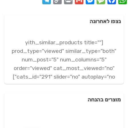
Link
נצפו לאחרונה
[yith_similar_products title=""
prod_type="viewed" similar_type="both"
num_post="5" num_columns="5"
order="viewed" cat_most_viewed="no"
cats_id="291" slider="no" autoplay="no"]
מוצרים בהנחה