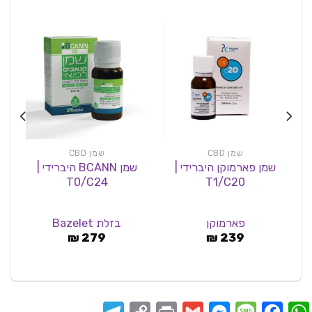
שמן CBD
שמן CBD
שמן פארמוקן היברידי |
שמן BCANN היברידי |
שמן מו
T0/C24
T1/C20
פארמוקן
בזלת Bazelet
₪
279
₪
239
Telegram
Copy
Print
Messenger
Gmail
Message
Facebook
WhatsApp