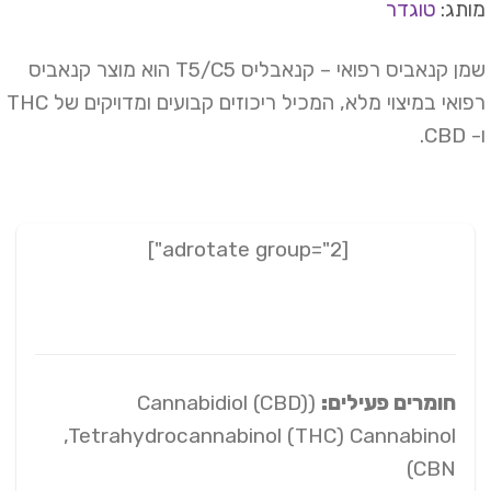
תג:
טוגדר
שמן קנאביס רפואי – קנאבליס T5/C5 הוא מוצר קנאביס
רפואי במיצוי מלא, המכיל ריכוזים קבועים ומדויקים של THC
CB.
[adrotate group="2"]
חומרים פעילים:
(Cannabidiol (CBD)
,Tetrahydrocannabinol (THC) Cannabinol
(CBN