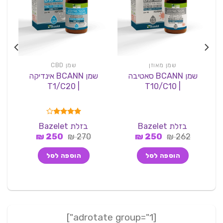
שמן מאוזן
שמן CBD
שמן BCANN סאטיבה
שמן BCANN אינדיקה
| T10/C10
| T1/C20
| 
דורג
4.00
בזלת Bazelet
בזלת Bazelet
מתוך 5
המחיר
המחיר
המחיר
המחיר
₪
250
₪
270
₪
250
₪
262
המקורי
הנוכחי
המקורי
הנוכחי
היה:
הוא:
היה:
הוא:
הוספה לסל
הוספה לסל
250 ₪.
270 ₪.
250 ₪.
262 ₪.
[adrotate group="1"]