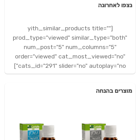
נצפו לאחרונה
[yith_similar_products title=""
prod_type="viewed" similar_type="both"
num_post="5" num_columns="5"
order="viewed" cat_most_viewed="no"
cats_id="291" slider="no" autoplay="no"]
מוצרים בהנחה