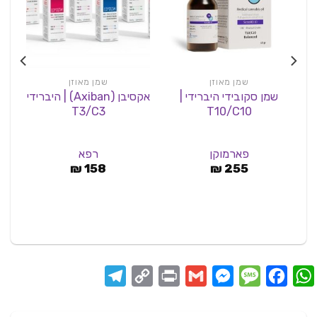
שמן מאוזן
שמן מאוזן
שמן סקובידי היברידי |
אקסיבן (Axiban) | היברידי
שמ
T3/C3
T10/C10
פארמוקן
רפא
₪
158
₪
255
Telegram
Copy
Print
Messenger
Gmail
Message
Facebook
WhatsApp
Link