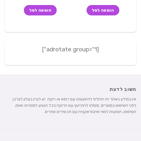
המקורי
הנוכחי
המקורי
הנוכחי
היה:
הוא:
היה:
הוא:
הוספה לסל
הוספה לסל
199 ₪.
249 ₪.
239 ₪.
249 ₪.
[adrotate group="1"]
חשוב לדעת
אין במידע באתר זה תחליף להיוועצות עם רופא או רוקח. יש לעיין בעלון לצרכן
לפני השימוש במוצרים. מומלץ להתייעץ עם הרוקח בכל הנוגע למטרות ואופן
השימוש, תופעות לוואי ואינטראקציה עם תכשירים אחרים.