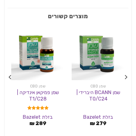
מוצרים קשורים
שמן CBD
שמן CBD
שמן BCANN היברידי |
שמן פמיקאן אינדיקה |
T1/C28
T0/C24
דורג
5.00
בזלת Bazelet
בזלת Bazelet
מתוך 5
₪
289
₪
279