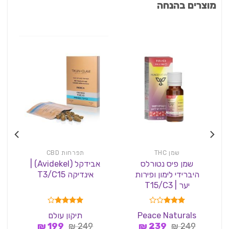
מוצרים בהנחה
שמן THC
תפרחות CBD
שמן פיס נטורלס
אבידקל (Avidekel) |
היברידי לימון ופירות
אינדיקה T3/C15
יער | T15/C3
דורג
דורג
4.00
Peace Naturals
תיקון עולם
3.00
מתוך 5
המחיר
המחיר
המחיר
המחיר
249
₪
מתוך 5
239
₪
249
₪
199
₪