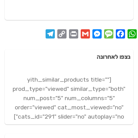
Telegram
Copy
Print
Messenger
Gmail
Message
Facebook
WhatsApp
Link
נצפו לאחרונה
[yith_similar_products title=""
prod_type="viewed" similar_type="both"
num_post="5" num_columns="5"
order="viewed" cat_most_viewed="no"
cats_id="291" slider="no" autoplay="no"]