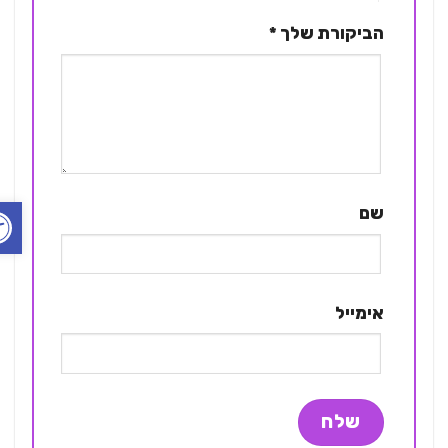
הביקורת שלך
*
פתח ס
שם
אימייל