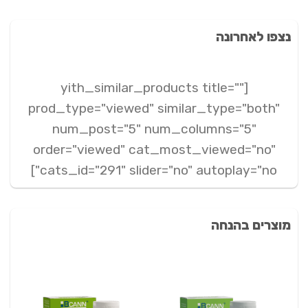
Link
נצפו לאחרונה
[yith_similar_products title=""
prod_type="viewed" similar_type="both"
num_post="5" num_columns="5"
order="viewed" cat_most_viewed="no"
cats_id="291" slider="no" autoplay="no"]
מוצרים בהנחה