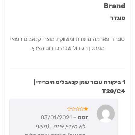
Brand
טוגדר
טוגדר פארמה מייצרת ומשווקת מוצרי קנאביס רפואי
ממתקן הגידול שלה בדרום הארץ.
1 ביקורת עבור
שמן קנאבליס היברידי |
T20/C4
דורג
זממ
–
03/01/2021
1
מתוך
לא מצויין איזה . (משני
5