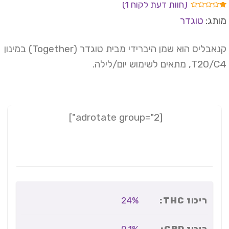
(חוות דעת לקוח
1
)
ורג
תג:
טוגדר
1.
וך
וסס
קנאבליס הוא שמן היברידי מבית טוגדר (Together) במינון
רוגים
T, מתאים לשימוש יום/לילה.
וחות
[adrotate group="2"]
ריכוז THC:
24%
ריכוז CBD: