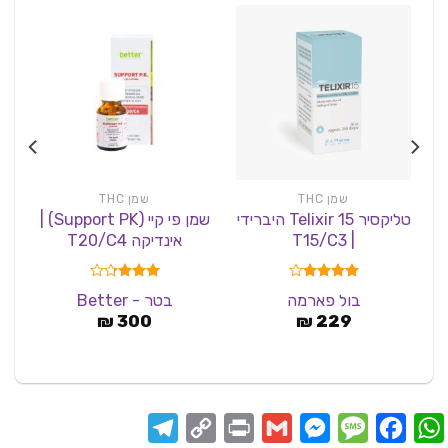
שמן THC
שמן THC
טליקסיר Telixir 15 היברידי
שמן פי קיי (Support PK) |
| T15/C3
אינדיקה T20/C4
דורג
4.00
דורג
בול פארמה
בטר - Better
מתוך 5
3.25
229
₪
מתוך 5
300
₪
Telegram
Copy
Print
Messenger
Gmail
Message
Facebook
WhatsApp