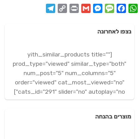
Telegram
Copy
Print
Messenger
Gmail
Message
Facebook
WhatsApp
Link
נצפו לאחרונה
[yith_similar_products title=""
prod_type="viewed" similar_type="both"
num_post="5" num_columns="5"
order="viewed" cat_most_viewed="no"
cats_id="291" slider="no" autoplay="no"]
מוצרים בהנחה