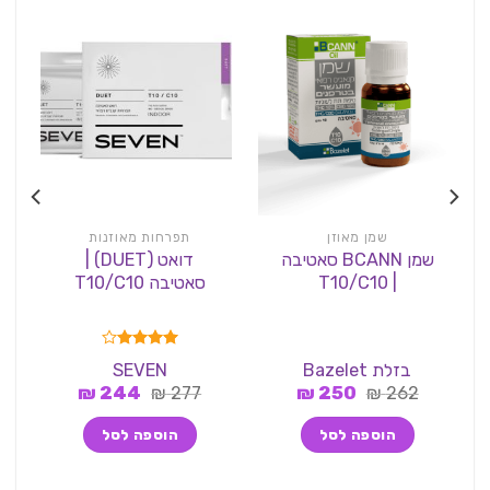
שמן מאוזן
תפרחות מאוזנות
שמן BCANN סאטיבה
דואט (DUET) |
| T10/C10
סאטיבה T10/C10
הי
דורג
4.00
בזלת Bazelet
SEVEN
s
מתוך 5
המחיר
המחיר
המחיר
המחיר
₪
244
₪
277
₪
250
₪
262
המקורי
הנוכחי
המקורי
הנוכחי
היה:
הוא:
היה:
הוא:
הוספה לסל
הוספה לסל
244 ₪.
277 ₪.
250 ₪.
262 ₪.