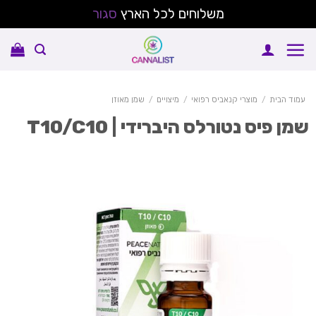
משלוחים לכל הארץ
סגור
Sk
conte
עמוד הבית
/
מוצרי קנאביס רפואי
/
מיצויים
/
שמן מאוזן
מן פיס נטורלס היברידי | T10/C10