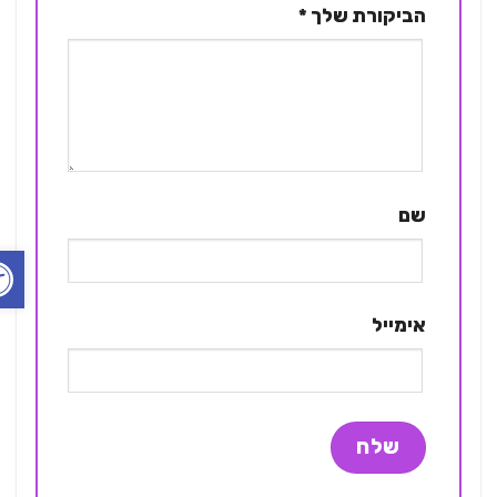
הביקורת שלך
*
שם
פתח ס
אימייל