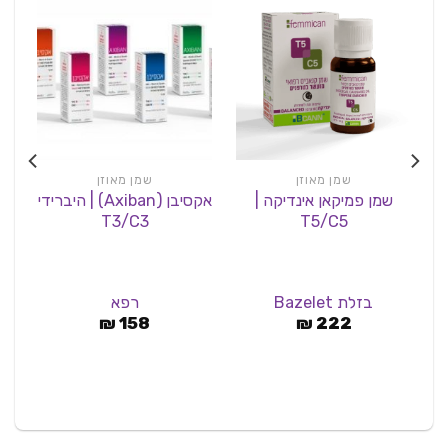
שמן מאוזן
שמן מאוזן
שמן פמיקאן אינדיקה |
אקסיבן (Axiban) | היברידי
שמ
T3/C3
T5/C5
בזלת Bazelet
רפא
₪
158
₪
222