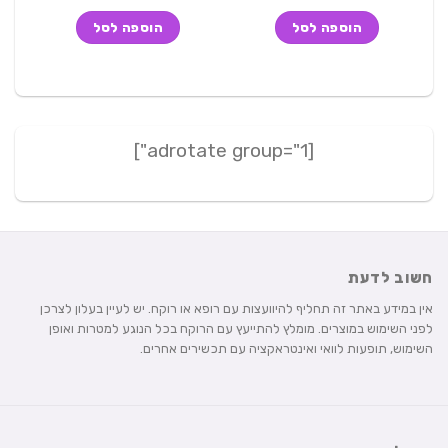
המקורי
הנוכחי
המקורי
הנוכחי
היה:
הוא:
היה:
הוא:
הוספה לסל
הוספה לסל
199 ₪.
249 ₪.
250 ₪.
270 ₪.
[adrotate group="1"]
חשוב לדעת
אין במידע באתר זה תחליף להיוועצות עם רופא או רוקח. יש לעיין בעלון לצרכן
לפני השימוש במוצרים. מומלץ להתייעץ עם הרוקח בכל הנוגע למטרות ואופן
השימוש, תופעות לוואי ואינטראקציה עם תכשירים אחרים.