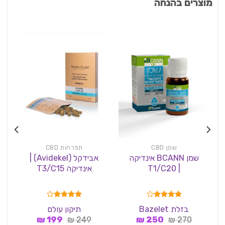
מוצרים בהנחה
שמן CBD
תפרחות CBD
שמן BCANN אינדיקה
אבידקל (Avidekel) |
| T1/C20
אינדיקה T3/C15
דורג
4.00
דורג
4.00
בזלת Bazelet
תיקון עולם
מתוך 5
מתוך 5
המחיר
המחיר
המחיר
המחיר
₪
199
₪
249
₪
250
₪
270