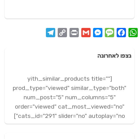
Telegram
Copy
Print
Messenger
Gmail
Message
Facebook
WhatsApp
Link
נצפו לאחרונה
[yith_similar_products title=""
prod_type="viewed" similar_type="both"
num_post="5" num_columns="5"
order="viewed" cat_most_viewed="no"
cats_id="291" slider="no" autoplay="no"]