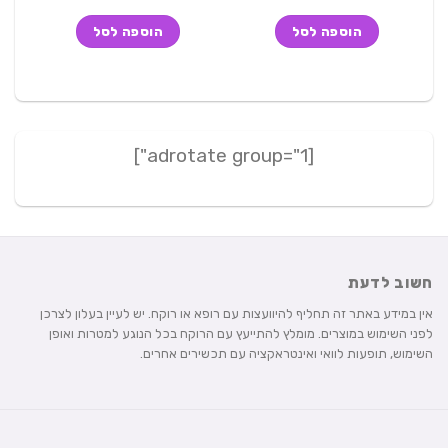
המקורי
הנוכחי
המקורי
הנוכחי
היה:
הוא:
היה:
הוא:
הוספה לסל
הוספה לסל
250 ₪.
270 ₪.
218 ₪.
299 ₪.
[adrotate group="1"]
חשוב לדעת
אין במידע באתר זה תחליף להיוועצות עם רופא או רוקח. יש לעיין בעלון לצרכן
לפני השימוש במוצרים. מומלץ להתייעץ עם הרוקח בכל הנוגע למטרות ואופן
השימוש, תופעות לוואי ואינטראקציה עם תכשירים אחרים.