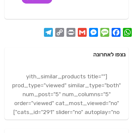
250 ₪.
262 ₪.
Telegram
Copy
Print
Messenger
Gmail
Message
Facebook
WhatsApp
Link
נצפו לאחרונה
[yith_similar_products title=""
prod_type="viewed" similar_type="both"
num_post="5" num_columns="5"
order="viewed" cat_most_viewed="no"
cats_id="291" slider="no" autoplay="no"]