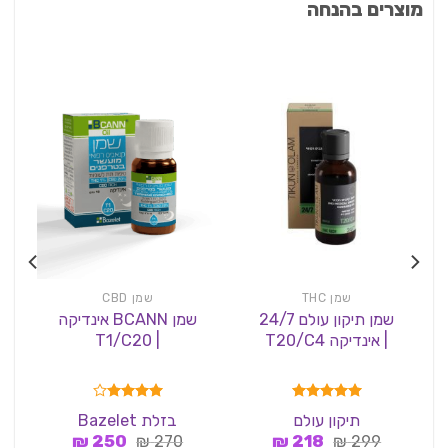
מוצרים בהנחה
שמן THC
שמן CBD
שמן תיקון עולם 24/7
שמן BCANN אינדיקה
| אינדיקה T20/C4
| T1/C20
דורג
5.00
דורג
4.00
תיקון עולם
בזלת Bazelet
מתוך 5
מתוך 5
המחיר
המחיר
המחיר
המחיר
₪
250
₪
270
₪
218
₪
299