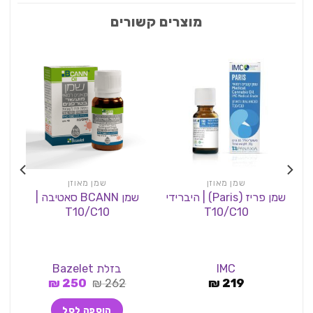
מוצרים קשורים
שמן מאוזן
שמן מאוזן
שמן פריז (Paris) | היברידי
שמן BCANN סאטיבה |
שמ
T10/C10
T10/C10
IMC
בזלת Bazelet
המחיר
המחיר
₪
250
₪
262
₪
219
המקורי
הנוכחי
היה:
הוא:
הוספה לסל