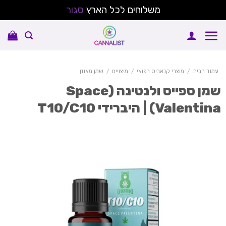
משלוחים לכל הארץ
סגור
Sk
conte
עמוד הבית
/
מוצרי קנאביס רפואי
/
מיצויים
/
שמן מאוזן
שמן ספייס ולנטינה (Space
Valenti) | היברידי T10/C10