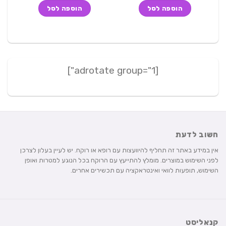
היה:
הוא:
היה:
הוא:
הוספה לסל
הוספה לסל
199 ₪.
249 ₪.
250 ₪.
270 ₪.
[adrotate group="1"]
חשוב לדעת
אין במידע באתר זה תחליף להיוועצות עם רופא או רוקח. יש לעיין בעלון לצרכן
לפני השימוש במוצרים. מומלץ להתייעץ עם הרוקח בכל הנוגע למטרות ואופן
השימוש, תופעות לוואי ואינטראקציה עם תכשירים אחרים.
קנאליסט