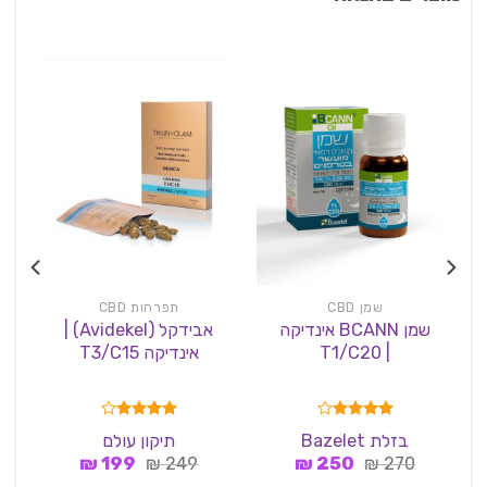
שמן CBD
תפרחות CBD
שמן BCANN אינדיקה
אבידקל (Avidekel) |
| T1/C20
אינדיקה T3/C15
דורג
4.00
דורג
4.00
בזלת Bazelet
תיקון עולם
מתוך 5
מתוך 5
המחיר
המחיר
המחיר
המחיר
₪
199
₪
249
₪
250
₪
270
המקורי
הנוכחי
המקורי
הנוכחי