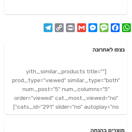
Telegram
Copy
Print
Messenger
Gmail
Message
Facebook
WhatsApp
Link
נצפו לאחרונה
[yith_similar_products title=""
prod_type="viewed" similar_type="both"
num_post="5" num_columns="5"
order="viewed" cat_most_viewed="no"
cats_id="291" slider="no" autoplay="no"]
מוצרים בהנחה