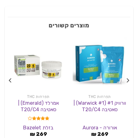
מוצרים קשורים
תפרחות THC
תפרחות THC
וורוויק #1 (Warwick #1) |
אמרלד (Emerald) |
סאטיבה T20/C4
סאטיבה T20/C4
דורג
4.00
אורורה - Aurora
בזלת Bazelet
מתוך 5
₪
269
₪
269