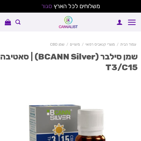
משלוחים לכל הארץ
סגור
Sk
conte
עמוד הבית
/
מוצרי קנאביס רפואי
/
מיצויים
/
שמן CBD
שמן סילבר (BCANN Silver) | סאטיבה
T3/C1