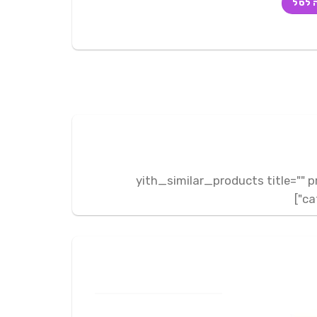
 לסל
250 ₪.
262 ₪
[yith_similar_products title="
ca