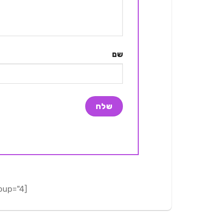
שם
[adrotate group="4"]