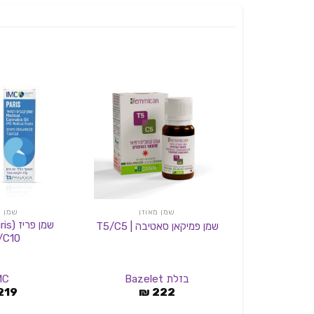
שמן מאוזן
שמן מ
שמן פמיקאן סאטיבה | T5/C5
/C10
בזלת Bazelet
MC
219
₪
222