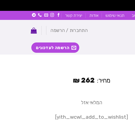
ב
תנאי שימוש
אודות
יצירת קשר
התחברות / הרשמה
הרשמה לעדכונים
₪
262
מחיר:
המלאי אזל
[yith_wcwl_add_to_wishlist]