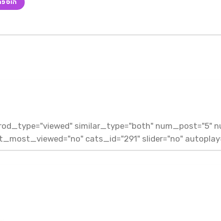
הוספה
.
" prod_type="viewed" similar_type="both" num_post="5" 
t_most_viewed="no" cats_id="291" slider="no" autoplay="