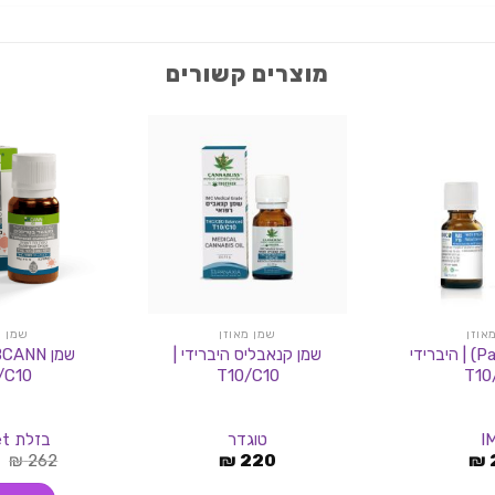
מוצרים קשורים
אוזן
שמן מאוזן
שמן מ
שמן פריז (Paris) | היברידי
שמן קנאבליס היברידי |
/C10
T10/C10
T10
I
טוגדר
בזלת Bazelet
ה
₪
262
₪
220
₪
ה
ה