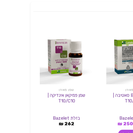
אוזן
שמן מאוזן
שמן מ
שמן BCANN סאטיבה |
שמן פמיקאן אינדיקה |
שמן קנאבליס
/C5
T10/C10
T10
בזלת Bazelet
טוג
מחיר
המחיר
180
₪
262
₪
250
מקורי
הנוכחי
יה:
הוא: