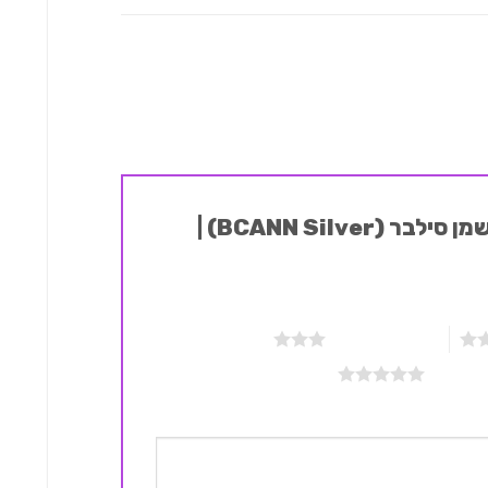
היה הראשון לכתוב סקירה “שמן סילבר (BCANN Silver) |
3 מתוך 5 כוכבים