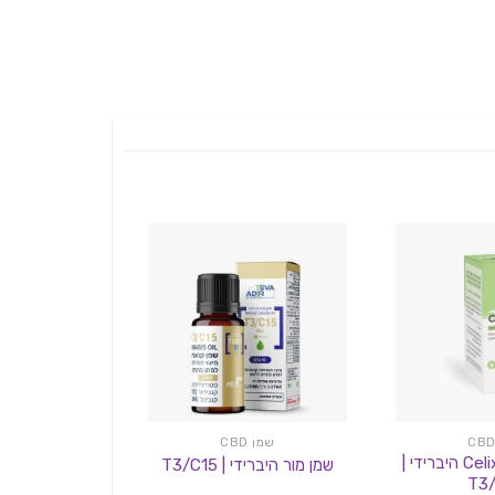
שמן CBD
שמן CBD
סליקסיר Celixir 15 היברידי |
שמן מור היברידי | T3/C15
T3/
אינדיקה T1/C28