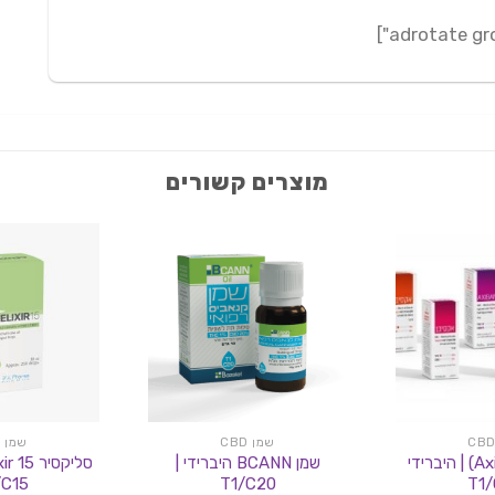
מוצרים קשורים
שמן CBD
שמן CBD
אקסיבן (Axiban) | היברידי
שמן BCANN היברידי |
C15
T1/C20
T1/