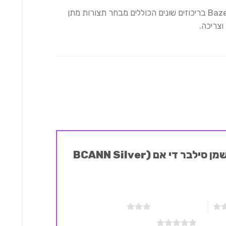
כל מוצרי הקנאביס של חברת בזלת Bazelet בריכוזים שונים הכוללים מבחר תצורות מתן
וצריכה.
היה הראשון לכתוב סקירה “שמן סילבר די אם (BCANN Silver
3 מתוך 5 כוכבים