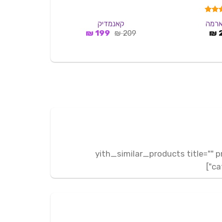
5.0
ארמה
קאנמדיק
תיקון
המחיר
המחיר
ה
9
₪
619
₪
199
₪
209
₪
המקורי
הנוכחי
ה
היה:
הוא:
ה
.
199 ₪.
209 ₪.
[yith_similar_products title="
ca