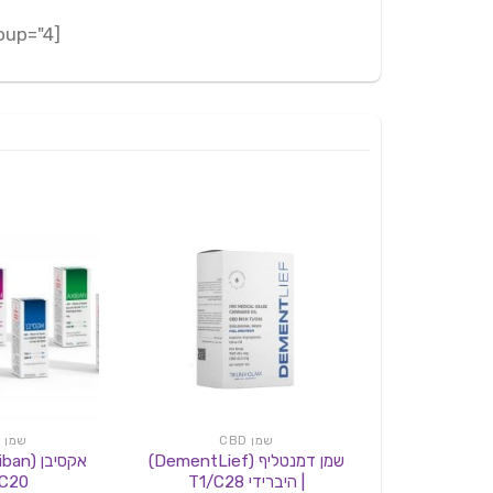
[adrotate group="4"]
שמן CBD
שמן CBD
שמן דמנטליף (DementLief)
| היברידי T1/C28
C20