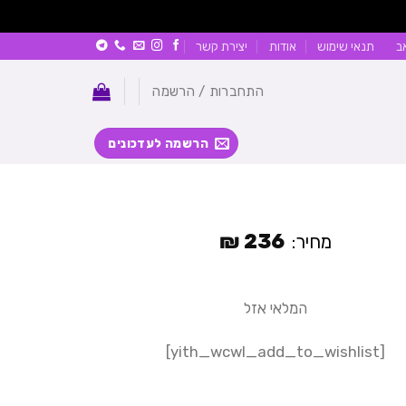
ב
תנאי שימוש
אודות
יצירת קשר
התחברות / הרשמה
הרשמה לעדכונים
₪
236
מחיר:
המלאי אזל
[yith_wcwl_add_to_wishlist]