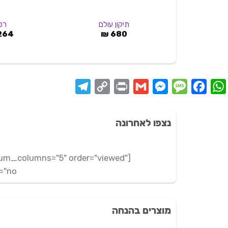
תיקון עולם
רפ
264
₪
680
Telegram
Copy
Print
Messenger
Gmail
Message
Facebook
WhatsApp
Link
נצפו לאחרונה
num_columns="5" order="viewed"
no"]
מוצרים בהנחה