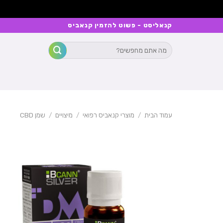
Ski
קנאליסט - פשוט להזמין קנאביס
t
חיפוש
conten
עבור:
עמוד הבית
/
מוצרי קנאביס רפואי
/
מיצויים
/
שמן CBD