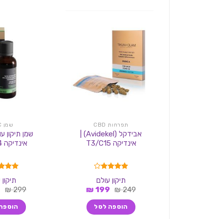
תפרחות CBD
שמן THC
אבידקל (Avidekel) |
אינדיקה T3/C15
אינדיקה T20/C4
דורג
4.00
דורג
00
תיקון עולם
תיקון 
מתוך 5
מתוך 5
המחיר
המחיר
ה
8
₪
299
₪
199
₪
249
המקורי
הנוכחי
ה
היה:
הוא:
ה
הוספה לסל
הוספה
.
199 ₪.
249 ₪.